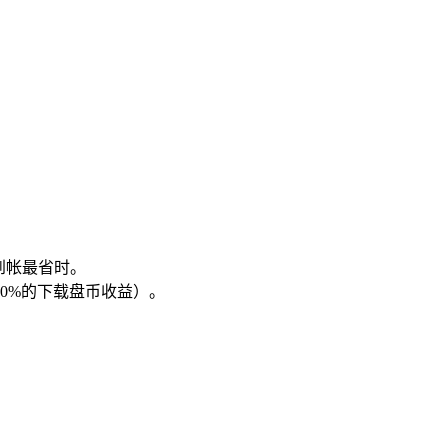
到帐最省时。
0%的下载盘币收益）。