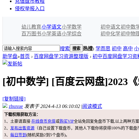
充值盘币教程
侵权举报入口
幼儿教育
小学语文
小学数学
初中语文
初中数
百万图书
小学英语
小学综合
初中化学
初中物
搜索
热搜:
学而思
初中
高中
小
搜索
助学盘
»
首页
›
百度网盘学习资源整理版
›
初中百度网盘学习资
[初中数学]
[百度云网盘]2023
[复制链接]
zhuxue
发表于 2024-4-13 06:10:02
|
阅读模式
下载权限获取方法：
1、土豪请直接
在线盘币充值
或
购买VIP
全站免回复免盘币下载,以上两种方
2、
发布出售资源
（自己设置下载盘币，其他人下载你将获得100%的下载盘
3、
每日签到
(随机奖励2到5个盘币)。