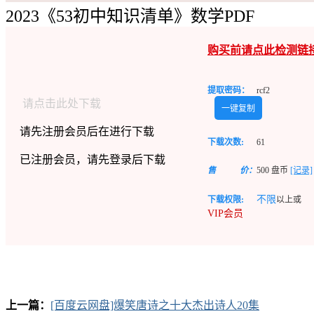
2023《53初中知识清单》数学PDF
购买前请点此检测链
提取密码：
rcf2
请点击此处下载
一键复制
请先注册会员后在进行下载
下载次数:
61
已注册会员，请先登录后下载
售
价：
500
盘币
[记录]
不限
下载权限:
以上或
VIP会员
上一篇：
[百度云网盘]爆笑唐诗之十大杰出诗人20集