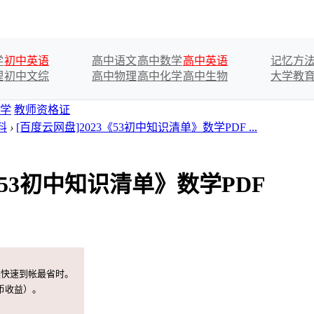
学
初中英语
高中语文
高中数学
高中英语
记忆方
理
初中文综
高中物理
高中化学
高中生物
大学教
学
教师资格证
料
›
[百度云网盘]2023《53初中知识清单》数学PDF ...
《53初中知识清单》数学PDF
案快速到帐最省时。
币收益）。