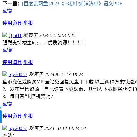
下一篇：
[百度云网盘]2023《53初中知识清单》语文PDF
回复
使用道具
举报
Qmt11
发表于 2024-5-5 08:44:45
强烈支持楼主ing……优质资源！！！！
回复
使用道具
举报
rgy20057
发表于 2024-9-15 13:18:24
盘币充值或购买VIP全站免回复免盘币下载,以上两种方案快速
2、发布出售资源（自己设置下载盘币，其他人下载你将获得10
3、每日签到(随机奖励2
回复
闭
使用道具
举报
rgy20057
发表于 2024-10-14 14:44:54
方法：