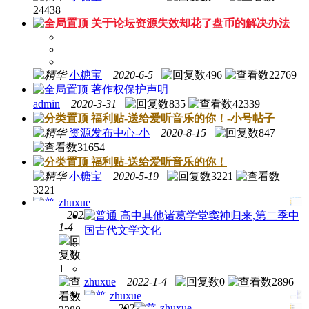
24438
关于论坛资源失效却花了盘币的解决办法
小糖宝
2020-6-5
496
22769
著作权保护声明
admin
2020-3-31
835
42339
福利贴-送给爱听音乐的你！-小号帖子
资源发布中心-小
2020-8-15
847
31654
福利贴-送给爱听音乐的你！
小糖宝
2020-5-19
3221
3221
zhuxue
2022-
高中其他
诸葛学堂窦神归来,第二季中
1-4
国古代文学文化
小学
其他
常青
1
藤爸
zhuxue
2022-1-4
0
2896
爸儿
zhuxue
童国
2022-
zhuxue