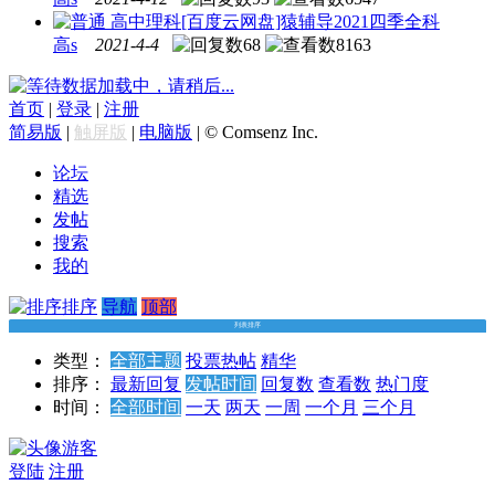
高中理科
[百度云网盘]猿辅导2021四季全科
高s
2021-4-4
68
8163
数据加载中，请稍后...
首页
|
登录
|
注册
简易版
|
触屏版
|
电脑版
|
© Comsenz Inc.
论坛
精选
发帖
搜索
我的
排序
导航
顶部
列表排序
类型：
全部主题
投票
热帖
精华
排序：
最新回复
发帖时间
回复数
查看数
热门度
时间：
全部时间
一天
两天
一周
一个月
三个月
游客
登陆
注册