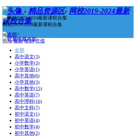
›
精品资源区
›
网校2019-2024最新
课程合集
网校2019-2024最新课程合集
今日：0 / 主题：74
收藏本版
论坛
最新
签到
充值
全部
高中语文
(3)
小学数学
(3)
小学英语
(1)
高中其他
(6)
小学其他
(3)
高中数学
(15)
高中英语
(7)
高中理科
(16)
高中文科
(7)
初中语文
(1)
初中英语
(4)
初中数学
(4)
初中其他
(2)