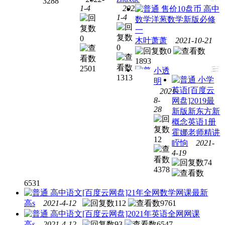
3288
学启
1-4
2022-
售价10盘币
高中
小学
1-4
蒙基
数学
洋葱数学新版必修
小学
语文
础
一
语文
沪江
0
《三
木叶萧萧
2021-10-21
沪江
古文
0
字
0
妙老
课程
经》
1893
师小
培
2501
《百
小透
学语
训：
1313
小学
家
明
文基
爱上
英语
[百度云
2021-
姓》
高中
础大
古诗
8-
网盘]2019最
《千
理科
全
词
28
新版新东方新
字
猿辅
概念英语1册
文》
导生
霍娜老师精讲
物张
12
眰恦
2021-
鹏
4-19
2021
74
高三
4378
一轮
6531
复习
高中语文
[百度云网盘]21年全网数学网课最新
暑假
高s
2021-4-12
112
9761
班
高中语文
[百度云网盘]2021年英语全网网课
高s
2021-4-12
93
6547