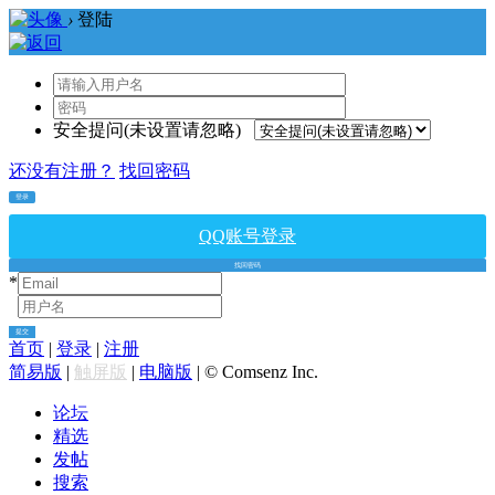
›
登陆
安全提问(未设置请忽略)
还没有注册？
找回密码
登录
QQ账号登录
找回密码
*
*
提交
首页
|
登录
|
注册
简易版
|
触屏版
|
电脑版
|
© Comsenz Inc.
论坛
精选
发帖
搜索