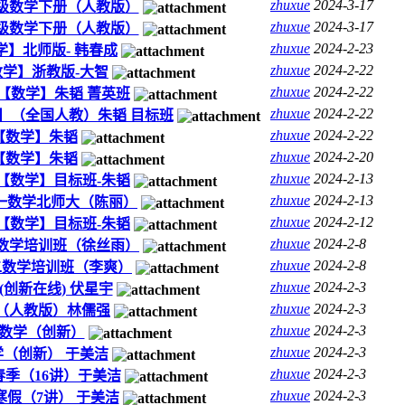
zhuxue
2024-3-17
年级数学下册（人教版）
zhuxue
2024-3-17
年级数学下册（人教版）
zhuxue
2024-2-23
学】北师版- 韩春成
zhuxue
2024-2-22
数学】浙教版-大智
zhuxue
2024-2-22
一【数学】朱韬 菁英班
zhuxue
2024-2-22
学】（全国人教）朱韬 目标班
zhuxue
2024-2-22
季【数学】朱韬
zhuxue
2024-2-20
季【数学】朱韬
zhuxue
2024-2-13
三【数学】目标班-朱韬
zhuxue
2024-2-13
初一数学北师大（陈丽）
zhuxue
2024-2-12
三【数学】目标班-朱韬
zhuxue
2024-2-8
初一数学培训班（徐丝雨）
zhuxue
2024-2-8
初二数学培训班（李爽）
zhuxue
2024-2-3
创新在线) 伏星宇
zhuxue
2024-2-3
S（人教版）林儒强
zhuxue
2024-2-3
季数学（创新）
zhuxue
2024-2-3
学（创新） 于美洁
zhuxue
2024-2-3
春季（16讲）于美洁
zhuxue
2024-2-3
寒假（7讲） 于美洁