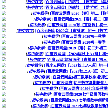
[
初中数学
]
[百度云网盘]【完结】【爱学堂】8
[
初中数学
]
[百度云网盘]【完结】【爱学堂】7
[
初中数学
]
[百度云网盘]2020【春】初二【数
[
初中数学
]
[百度云网盘]2021【春】初二【
[
初中数学
]
[百度云网盘]2020寒【直播课】初
[
初中数学
]
[百度云网盘]2020寒【直播课】初一【数
[
初中数学
]
[百度云网盘]2020初一秋
[
初中数学
]
[百度云网盘]2020初一春
[
初中数学
]
[百度云网盘]2019【暑】初二升初
[
初中数学
]
[百度云网盘]【2024届秋上A+班】
[
初中数学
]
[百度云网盘]2019秋【直播课】初
[
初中数学
]
[百度云网盘]【2023秋上.A+班】
[
初中数学
]
[百度云网盘]【2023秋上.A+班】
[
初中数学
]
[百度云网盘]初三数学秋季培训班(
[
初中数学
]
[百度云网盘]初三数学暑期培优
[
初中数学
]
[百度云网盘]2020七年级秋
[
初中数学
]
[百度云网盘]2020七年级暑假数
[
初中数学
]
[百度云网盘]2021七年级数学创新
[
初中数学
]
[百度云网盘]2021七年级数学创新