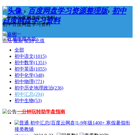
›
百度网盘学习资源整理版
›
初中
百度网盘学习资料
初中百度网盘学习资料
今日：0 / 主题：5124
收藏本版
论坛
最新
签到
充值
全部
初中语文
(1015)
初中数学
(1351)
初中英语
(1055)
初中化学
(348)
初中物理
(771)
初中历史地理政治
(236)
初中汇总
(294)
初中生物
(53)
一分钟玩转助学盘指南
初中汇总
[百度云网盘]1-9年级1400+ 寒假暑假衔
接类教辅