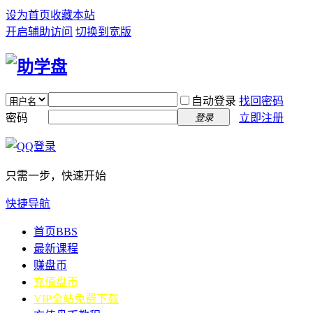
设为首页
收藏本站
开启辅助访问
切换到宽版
自动登录
找回密码
密码
立即注册
登录
只需一步，快速开始
快捷导航
首页
BBS
最新课程
赚盘币
充值盘币
VIP全站免费下载