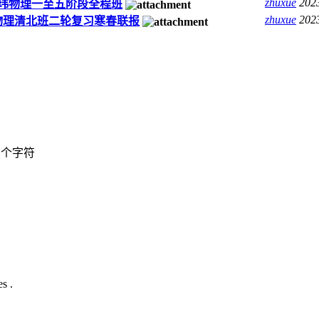
zhuxue
202
 李玮物理一至五阶段全程班
zhuxue
202
李楠物理清北班二轮复习寒春联报
个字符
s .