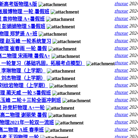
zhuxue
202
53新高考版物理A版
zhuxue
202
 张展博物理 一轮 暑假班
zhuxue
202
理 袁帅物理 A+暑假班
zhuxue
202
理 彭娟娟物理 S暑假班
zhuxue
202
物理 郑梦遥 A+班
zhuxue
202
物理 赵玉峰 一轮系统复习
zhuxue
202
物理 崔春雨 一轮 暑假
zhuxue
202
高二物理 宋雨晴 暑假A+
zhuxue
202
物理】一轮复习（基础巩固，拓展考点模型）
zhuxue
202
物理 李琳物理（上学期）
zhuxue
202
物理 刘杰物理（上学期）
zhuxue
202
理 刘纹岩物理（上学期）
zhuxue
202
理 蔺天威 一轮 S暑假班
zhuxue
202
 赵玉峰 二轮＋三轮全面冲刺班
zhuxue
202
理 孙竞轩物理 A+一轮
zhuxue
202
 高二物理 谢丽荣 暑假
zhuxue
202
考物理2021年一轮双一流班
zhuxue
202
3高二物理 A班 春季班
zhuxue
202
高考 王羽物理 一轮