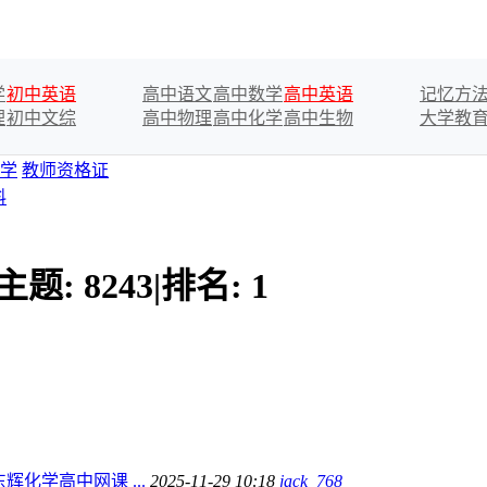
学
初中英语
高中语文
高中数学
高中英语
记忆方
理
初中文综
高中物理
高中化学
高中生物
大学教
学
教师资格证
料
主题:
8243
|
排名:
1
辉化学高中网课 ...
2025-11-29 10:18
jack_768