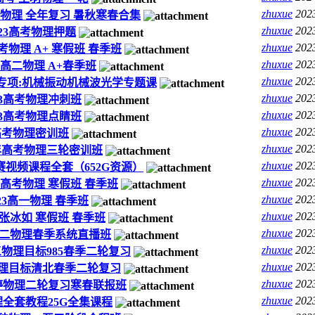
zhuxue
202
高考物理 全年复习 暑秋寒春合集
zhuxue
202
023高考物理押题
zhuxue
202
考物理 A+ 寒假班 春季班
zhuxue
202
3高二物理 A+春季班
zhuxue
202
模块专项:机械振动机械波光学专题课
zhuxue
202
023高考物理冲刺班
zhuxue
202
023高考物理点睛班
zhuxue
202
3高考物理密训班
zhuxue
202
3年高考物理三轮密训班
zhuxue
202
赛视频课程全套（652G资源）
zhuxue
202
高三高考物理 寒假班 春季班
zhuxue
202
23高一物理 春季班
zhuxue
202
理张冰如 寒假班 春季班
zhuxue
202
春 高二物理春季系统直播班
zhuxue
202
高三物理目标985春季二轮复习
zhuxue
202
三物理目标清北春季二轮复习
zhuxue
202
 胡婷物理二轮复习寒春联报班
zhuxue
202
理全套教程25G全集课程