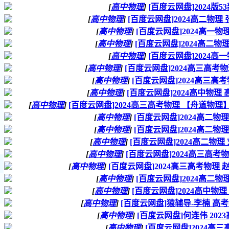
[
高中物理
]
[百度云网盘]2024版
[
高中物理
]
[百度云网盘]2024高二物理
[
高中物理
]
[百度云网盘]2024高一物
[
高中物理
]
[百度云网盘]2024高二物
[
高中物理
]
[百度云网盘]2024高一
[
高中物理
]
[百度云网盘]2024高三高考
[
高中物理
]
[百度云网盘]2024高三高考
[
高中物理
]
[百度云网盘]2024高中物理 
[
高中物理
]
[百度云网盘]2024高三高考物理 【舟道
[
高中物理
]
[百度云网盘]2024高二
[
高中物理
]
[百度云网盘]2024高二
[
高中物理
]
[百度云网盘]2024高二物
[
高中物理
]
[百度云网盘]2024高三高考物
[
高中物理
]
[百度云网盘]2024高三高考物理
[
高中物理
]
[百度云网盘]2024高二物
[
高中物理
]
[百度云网盘]2024高中物理
[
高中物理
]
[百度云网盘]猿辅导-李楠 高
[
高中物理
]
[百度云网盘]何连伟 202
[
高中物理
]
[百度云网盘]2024高三