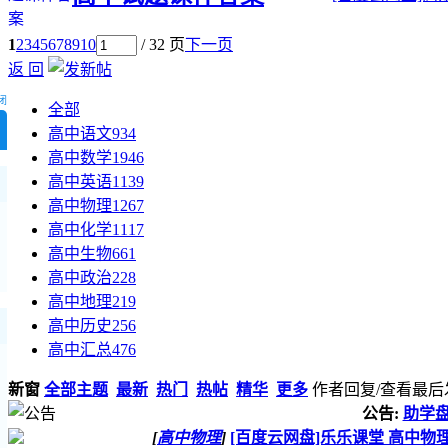
1
2
3
4
5
6
7
8
9
10
/ 32 页
下一页
返 回
闭
全部
高中语文
934
高中数学
1946
高中英语
1139
高中物理
1267
高中化学
1117
高中生物
661
高中政治
228
高中地理
219
高中历史
256
高中汇总
476
新窗
全部主题
最新
热门
热帖
精华
更多
作者
回复/查看
最后
公告:
助学
[
高中物理
]
[百度云网盘]乐乐课堂 高中物