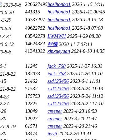
2206
27495
hosihonbo1
2026-1-15 14:11
2020-9-6
4
41315
hosihonbo1
2026-1-11 00:45
0-6-20
167
33497
hosihonbo1
2026-1-9 13:18
-3-29
496
22752
hosihonbo1
2026-1-8 07:08
0-6-5
835
42278
LWMWH
2025-4-29 08:20
-3-31
146
24384
0-6-12
程曦
2020-11-7 07:14
413
41332
xinxueyuan
2024-8-10 14:35
0-8-6
0-1
1
1245
jack_768
2025-11-27 16:33
18
2073
jack_768
2025-11-26 10:10
21-8-22
-15
2
1462
zsd123456
2023-6-1 11:01
5
1532
zsd123456
2023-5-24 11:13
21-8-22
17
5753
zsd123456
2023-5-24 11:12
4-23
2-27
1
2825
zsd123456
2023-5-22 17:10
-29
1
3049
creeper
2023-4-23 19:53
-30
1
2927
creeper
2023-4-20 21:47
6
1571
creeper
2023-4-20 21:46
21-8-19
-30
1
3474
jjyyjj
2023-2-26 19:41