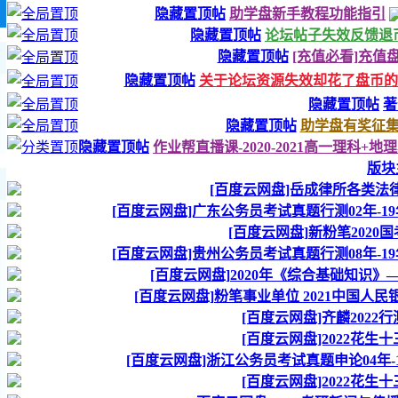
隐藏置顶帖
助学盘新手教程功能指引
隐藏置顶帖
论坛帖子失效反馈退
隐藏置顶帖
[充值必看]充值
隐藏置顶帖
关于论坛资源失效却花了盘币的
隐藏置顶帖
著
隐藏置顶帖
助学盘有奖征
隐藏置顶帖
作业帮直播课-2020-2021高一理科
版块
[百度云网盘]岳成律所各类法律
[百度云网盘]广东公务员考试真题行测02年-
[百度云网盘]新粉笔2020国
[百度云网盘]贵州公务员考试真题行测08年-
[百度云网盘]2020年《综合基础知识
[百度云网盘]粉笔事业单位 2021中国人
[百度云网盘]齐麟2022
[百度云网盘]2022花生
[百度云网盘]浙江公务员考试真题申论04年
[百度云网盘]2022花生