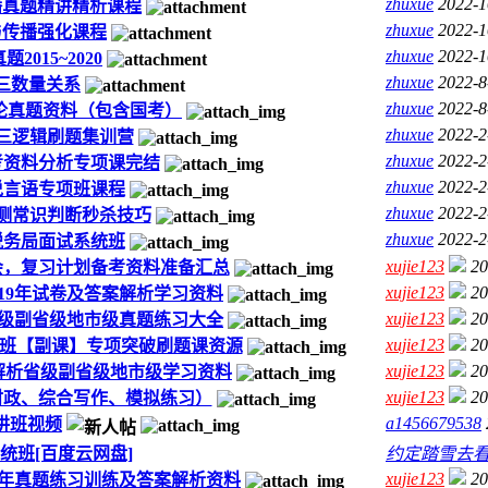
zhuxue
2022-1
传播真题精讲精析课程
zhuxue
2022-1
闻与传播强化课程
zhuxue
2022-1
015~2020
zhuxue
2022-8
十三数量关系
zhuxue
2022-8
行测申论真题资料（包含国考）
zhuxue
2022-2
十三逻辑刷题集训营
zhuxue
2022-2
公考资料分析专项课完结
zhuxue
2022-2
欣说言语专项班课程
zhuxue
2022-2
行测常识判断秒杀技巧
zhuxue
2022-2
考税务局面试系统班
xujie123
20
体会，复习计划备考资料准备汇总
xujie123
20
-19年试卷及答案解析学习资料
xujie123
20
题目省级副省级地市级真题练习大全
xujie123
20
基1班【副课】专项突破刷题课资源
xujie123
20
案及解析省级副省级地市级学习资料
xujie123
20
（时政、综合写作、模拟练习）
a1456679538
讲班视频
系统班[百度云网盘]
约定踏雪去
xujie123
20
19年真题练习训练及答案解析资料