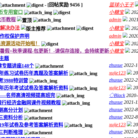
-
[回帖奖励
9456
]
篮球小王子
币专用窗口
小糖宝
202
盘币教程
admin
2021
解决办法
小糖宝
202
admin
2020
作权保护声明
集资源活动开始啦！
小糖宝
202
+地理暑假+秋季课程-包更新！-请保存连接，会持续更新
小糖宝
202
主题
zhuxue
2022-1
专题讲座148个
xujie123
20
19年练习试卷历年真题及答案解析
zhuxue
2022-2
考3980特训营
xujie123
20
19年历年考试试卷及答案解析资料
》——名师高清视频提高班完
◇Black
2020-
zhuxue
2021-1
民银行经济金融网课件视频教程
zhuxue
2022-8
行测高分计划
zhuxue
2022-8
十三资料分析
xujie123
20
-19年试卷及参考答案解析资料
zhuxue
2022-8
十三判断推理