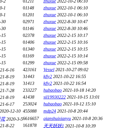
0-2
0
1211
zhuxue
2022-10-2 06:10
0-1
0
1148
zhuxue
2022-10-1 06:10
0-1
0
1201
zhuxue
2022-10-1 06:10
-30
0
2971
zhuxue
2022-8-30 10:47
-30
0
1146
zhuxue
2022-8-30 10:46
-15
0
2378
zhuxue
2022-2-15 10:17
-15
0
1406
zhuxue
2022-2-15 10:16
-15
0
1340
zhuxue
2022-2-15 10:15
-15
0
1169
zhuxue
2022-2-15 10:14
-15
0
1299
zhuxue
2022-2-15 09:58
42
3161
Vessel
2021-10-27 09:02
21-6-16
3
1443
kfjy2
2021-10-22 16:55
21-8-19
3
1413
kfjy2
2021-10-22 16:54
21-8-19
23
3227
hubaobao
2021-10-18 14:20
21-7-28
4
1438
sil19930222
2021-10-15 13:01
21-8-19
25
3024
hubaobao
2021-10-12 15:10
21-6-17
2020-12-10
45
5088
mdp24
2021-10-8 20:44
66
16657
qianshuixianyu
2021-10-8 20:36
看花
2020-3-5
16
1878
21-8-22
天天妖妖1
2021-10-8 10:39