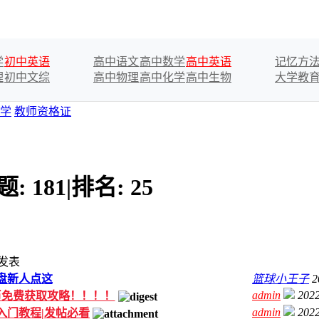
学
初中英语
高中语文
高中数学
高中英语
记忆方
理
初中文综
高中物理
高中化学
高中生物
大学教
学
教师资格证
题:
181
|
排名:
25
发表
盘新人点这
篮球小王子
2
admin
2022
币免费获取攻略！！！！
admin
2022
入门教程|发帖必看