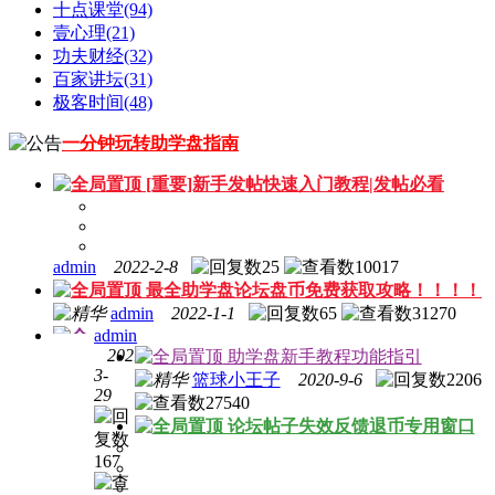
十点课堂
(94)
壹心理
(21)
功夫财经
(32)
百家讲坛
(31)
极客时间
(48)
一分钟玩转助学盘指南
[重要]新手发帖快速入门教程|发帖必看
admin
2022-2-8
25
10017
最全助学盘论坛盘币免费获取攻略！！！！
admin
2022-1-1
65
31270
admin
2021-
助学盘新手教程功能指引
3-
篮球小王子
2020-9-6
2206
29
27540
[充值
论坛帖子失效反馈退币专用窗口
必看]
充值
167
盘币