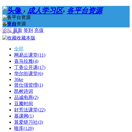
›
成人学习区
›
各平台资源
各平台资源
论坛
最新
签到
充值
今日：0 / 主题：411
收藏本版
全部
网易云课堂
(11)
喜马拉雅
(4)
丁香公开课
(17)
华尔街课堂
(6)
36ke
曾仕强管理
(1)
凯树诗词
品诚电商
(2)
豆瓣时间
好芳法课堂
(22)
慕课网
(1)
算爱研习社
(3)
唯库
(120)