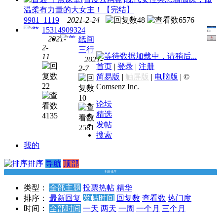
全套
温柔有力量的大女主！【完结】
课程
9981_1119
2021-2-24
48
6576
15314909324
2021-
纸间
2-
三行
网易
数据加载中，请稍后...
11
2021-
慕课
云课
首页
|
登录
|
注册
2-7
网
[百
堂
[百
简易版
|
触屏版
|
电脑版
|
©
度云
度云
22
Comsenz Inc.
网盘]
网盘]
10
【慕
张倩
论坛
课】
卓提
精选
4135
全面
分课
发帖
2581
系
搜索
统，
我的
Python3
入门
排序
导航
顶部
与进
列表排序
阶
类型：
全部主题
投票
热帖
精华
排序：
最新回复
发帖时间
回复数
查看数
热门度
时间：
全部时间
一天
两天
一周
一个月
三个月