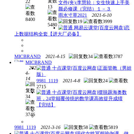
22
文件(夹):李慧轮：女生快速上手美
13
颜必修课（完结）１－３
雨水寸草2021
2021-6-10
8400
19
3999
5480
网易云课堂
[百度云网盘]恋
上数据结构全套【进大厂必备】
MICBRAND
2021-4-15
34
3787
MICBRAND
2021-
十点课堂
[百度云网盘]正面管教（男娃
4-
版）
极客
14
9981_1119
2021-4-8
24
时间
2715
[百度
十点课堂
[百度云网盘]摆脱题海奥数
云网
34
班，24堂颠覆传统的数学课高效提升成绩
盘]tan
【完结】
❤学
院计
3746
算机
视觉
9981_1119
2021-3-16
58
5819
CV
十点课堂
[百度云网盘]现代女性冥想瑜伽课，做