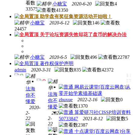
教程
小糖宝
2020-6-20
4
33575
41350
助学盘有奖征集资源活动开始啦！
小糖宝
2020-6-12
146
24457
关于论坛资源失效却花了盘币的解决办法
小糖宝
2020-6-5
496
22787
著作权保护声明
admin
2020-3-31
835
42372
网易云课堂
[百度云网盘]从
法海
零开始学素描基础课
法海
极客
你不
zhuxue
2022-2-16
0
百家
你不
时间
懂爱
1370
讲坛
懂爱
2020-
极客
算爱研习社
CISSP培训资料
2-
2020-
百家
时间
22
2-
50733847
2021-8-12
5
讲坛
合集
22
2387
合集
[86.7G]
十点课堂
[百度云网盘]分享
[13.67G]