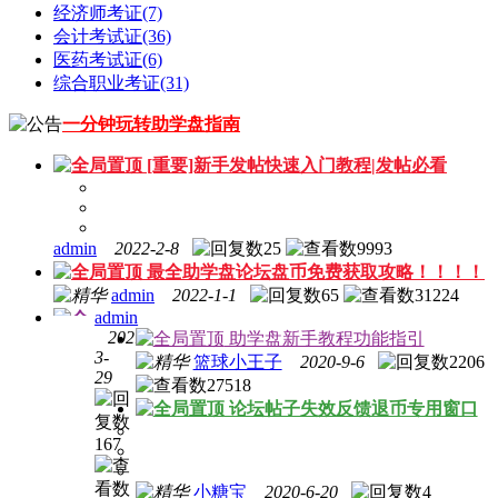
经济师考证
(7)
会计考试证
(36)
医药考试证
(6)
综合职业考证
(31)
一分钟玩转助学盘指南
[重要]新手发帖快速入门教程|发帖必看
admin
2022-2-8
25
9993
最全助学盘论坛盘币免费获取攻略！！！！
admin
2022-1-1
65
31224
admin
2021-
助学盘新手教程功能指引
3-
篮球小王子
2020-9-6
2206
29
27518
[充值
论坛帖子失效反馈退币专用窗口
必看]
充值
167
盘币
教程
小糖宝
2020-6-20
4