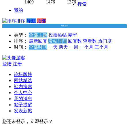
年注
注册
注册
1409
1476
1376
搜索
册会
会计
会计
我的
计师
师 税
师 税
战略
法
法
排序
导航
顶部
CPA
CPA
CPA
列表排序
基础
新基
基础
类型：
全部主题
投票
热帖
精华
精讲
础班
精讲
排序：
最新回复
发帖时间
回复数
查看数
热门度
班-杭
刘颖
班 杨
时间：
全部时间
一天
两天
一周
一个月
三个月
建平
军
游客
登陆
注册
论坛版块
网站精选
站内搜索
个人中心
我的消息
帖子提醒
发表新帖
您还未登录，立即登录？