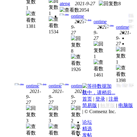
ateng
2021-9-27
8
证
[百
证
[百
1
2054
度云
度云
1
ontime
网盘]
网
2021-
ontime
黄静
盘]2021
1381
9-
2021-
ontime
会计
CPA
战略
1534
27
9-
2021-
会计
注会
考试
注会
27
9-
会计
考试
教材
证
[百
27
教材
考试
证
[百
财管-
度云
CPA
8
证
[百
度云
基础
网
战略
1
度云
网
精讲
盘]2021
1
田明
网
盘]2021
班
年注
基础
1926
盘]2021
年注
册会
1461
精讲
年注
册会
1398
计师
班
册会
ontime
ontime
ontime
计师
数据加
CPA
2021-
2021-
2021-
计师
CPA
财管-
载中，请稍后...
9-
9-
9-
审计-
战略
会计
会计
基础
会计
首页
|
登录
|
注册
27
27
27
CPA
新基
考试
考试
精讲
考试
简易版
|
触屏版
|
电脑版
基础
础班
|
© Comsenz Inc.
证
[百
证
[百
班 黄
证
[百
精讲
张敬
度云
度云
静
度云
3
3
2
论坛
班 田
富
网
网
网
精选
明
盘]2021
盘]2021
盘]2021
发帖