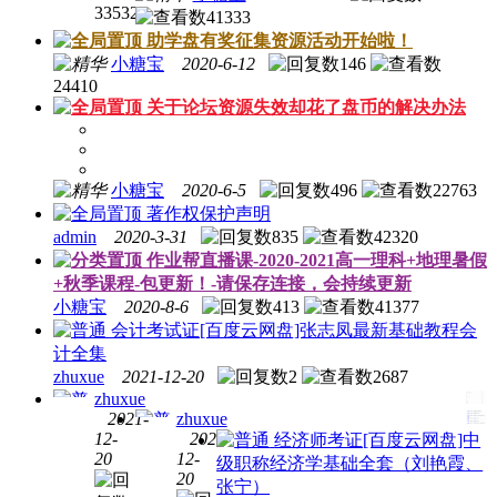
33532
41333
助学盘有奖征集资源活动开始啦！
小糖宝
2020-6-12
146
24410
关于论坛资源失效却花了盘币的解决办法
小糖宝
2020-6-5
496
22763
著作权保护声明
admin
2020-3-31
835
42320
作业帮直播课-2020-2021高一理科+地理暑假
+秋季课程-包更新！-请保存连接，会持续更新
小糖宝
2020-8-6
413
41377
会计考试证
[百度云网盘]张志凤最新基础教程会
计全集
zhuxue
2021-12-20
2
2687
zhuxue
2021-
zhuxue
12-
2021-
经济师考证
[百度云网盘]中
税务
20
12-
级职称经济学基础全套（刘艳霞、
会计
注册
20
张宁）
考试
师考