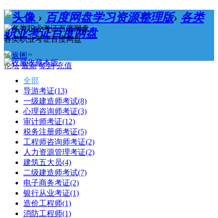
›
百度网盘学习资源整理版
›
各类
职业考证百度网盘
各类职业考证百度网盘
今日：0 / 主题：141
收藏本版
论坛
最新
签到
充值
全部
导游考证
(13)
一级建造师考试
(8)
心理咨询师考证
(3)
审计师考证
(12)
税务注册师考证
(5)
工程师咨询师考证
(2)
人力资源管理考证
(2)
建筑五大员
(4)
二级建造师考试
(7)
电子商务考证
(2)
银行从业考证
(1)
造价工程师
(1)
消防工程师
(1)