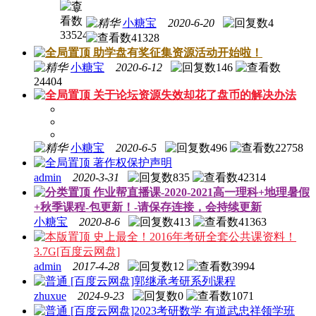
盘币
教程
小糖宝
2020-6-20
4
33524
41328
助学盘有奖征集资源活动开始啦！
小糖宝
2020-6-12
146
24404
关于论坛资源失效却花了盘币的解决办法
小糖宝
2020-6-5
496
22758
著作权保护声明
admin
2020-3-31
835
42314
作业帮直播课-2020-2021高一理科+地理暑假
+秋季课程-包更新！-请保存连接，会持续更新
小糖宝
2020-8-6
413
41363
史上最全！2016年考研全套公共课资料！
3.7G[百度云网盘]
admin
2017-4-28
12
3994
[百度云网盘]郭继承考研系列课程
zhuxue
2024-9-23
0
1071
[百度云网盘]2023考研数学 有道武忠祥领学班