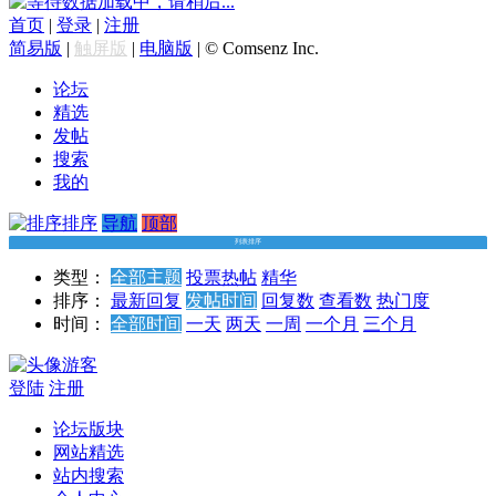
数据加载中，请稍后...
首页
|
登录
|
注册
简易版
|
触屏版
|
电脑版
|
© Comsenz Inc.
论坛
精选
发帖
搜索
我的
排序
导航
顶部
列表排序
类型：
全部主题
投票
热帖
精华
排序：
最新回复
发帖时间
回复数
查看数
热门度
时间：
全部时间
一天
两天
一周
一个月
三个月
游客
登陆
注册
论坛版块
网站精选
站内搜索