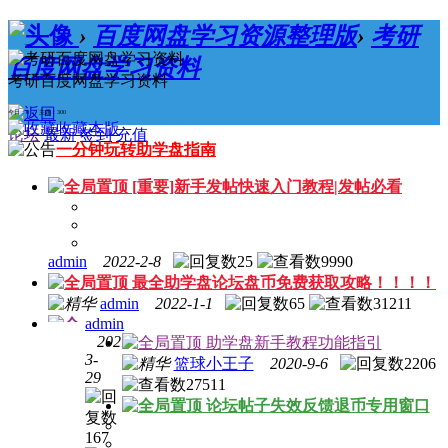
›
百度网盘学习资源整理版
›
考研
百度网盘学习资料
考研百度网盘学习资料
今日：0 / 主题：300
收藏本版
论坛
最新
签到
充值
一分钟玩转助学盘指南
[重要]新手发帖快速入门教程|发帖必看
admin
2022-2-8
25
9990
最全助学盘论坛盘币免费获取攻略！！！！
admin
2022-1-1
65
31211
admin
2021-
助学盘新手教程功能指引
3-
篮球小王子
2020-9-6
2206
29
27511
[充值
论坛帖子失效反馈退币专用窗口
必看]
充值
167