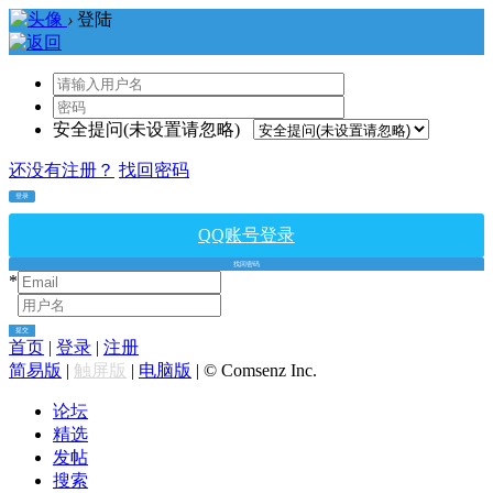
›
登陆
安全提问(未设置请忽略)
还没有注册？
找回密码
登录
QQ账号登录
找回密码
*
*
提交
首页
|
登录
|
注册
简易版
|
触屏版
|
电脑版
|
© Comsenz Inc.
论坛
精选
发帖
搜索