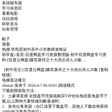
各技能专题
学习休息区
看看电影
玩玩游戏
听听音乐
站务管理
帖子
搜索
热搜:学而思初中高中小学教师资格证
助学盘»首页›百度网盘学习资源整理版›初中百度网盘学习资
料›[百度云网盘]爆笑唐诗之十大杰出诗人20集 ...
[初中语文] [百度云网盘]爆笑唐诗之十大杰出诗人20集 [复制
链接]
电梯直达楼主
zhuxue 发表于 2024-4-7 06:10:01 |阅读模式
下载权限获取方法：
1、土豪请直接 在线盘币充值或购买VIP全站免回复免盘币下
载,以上两种方案快速到帐最省时。
2、发布出售资源（自己设置下载盘币，其他人下载你将获得
100%的下载盘币收益）。