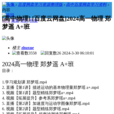
›
百度网盘学习资源整理版
›
高中百度网盘学习资料
›
内容
[高中物理] [百度云网盘]2024高一物理 郑
论坛
最新
签到
充值
梦遥 A+班
楼主
zhuxue
3558
26
2024-3-30 06:10:01
2024高一物理 郑梦遥 A+班
目录：
1.学习规划课 郑梦瑶.mp4
2. 直播【第1讲】描述运动的基本物理量郑梦瑶 a+.mp4
3. 视频【第1讲】题型精练郑梦瑶a+.mp4
4. 视频【拓展提升】参考系郑梦瑶a+.mp4
5. 直播【第2讲】加速度与运动学图像郑梦瑶.mp4
6. 视频【第2讲】题型精练郑梦瑶.mp4