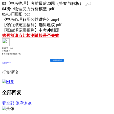
03【中考物理】考前最后20题（答案与解析） .pdf
04初中物理受力分析模型 .pdf
05杠杆画图 .pdf
《中考心理解压公益讲座》.mp4
【张白泽宠宝福利】选科建议.pdf
【张白泽宠宝福利】中考冲刺缓
购买前请点此检测链接是否失效
提取密码：v3e4
下载次数:
19
售价:500盘币
下载权限:不限
一键复制提取码
点击购买2112
打赏评论
全部回复
看全部
倒序浏览