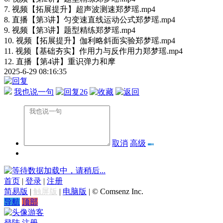
7. 视频【拓展提升】超声波测速郑梦瑶.mp4
8. 直播【第3讲】匀变速直线运动公式郑梦瑶.mp4
9. 视频【第3讲】题型精练郑梦瑶.mp4
10. 视频【拓展提升】伽利略斜面实验郑梦瑶.mp4
11. 视频【基础夯实】作用力与反作用力郑梦瑶.mp4
12. 直播【第4讲】重识弹力和摩
2025-6-29 08:16:35
我也说一句
26
取消
高级
数据加载中，请稍后...
首页
|
登录
|
注册
简易版
|
触屏版
|
电脑版
|
© Comsenz Inc.
导航
顶部
游客
登陆
注册