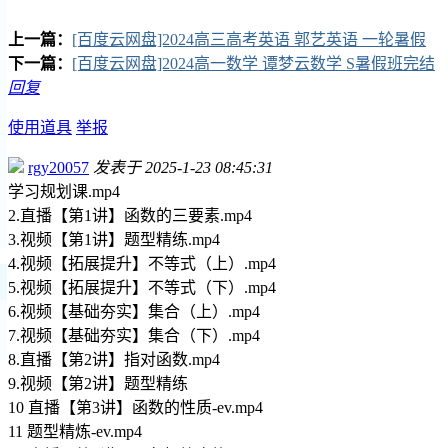
上一篇：
[百度云网盘]2024高三高考英语 郭艺英语 一轮暑假
下一篇：
[百度云网盘]2024高一数学 谭梦云数学 S暑假班完结
回复
使用道具
举报
rgy20057
发表于 2025-1-23 08:45:31
学习规划课.mp4
2.直播【第1讲】函数的三要素.mp4
3.视频【第1讲】题型精练.mp4
4.视频【拓展提升】不等式（上）.mp4
5.视频【拓展提升】不等式（下）.mp4
6.视频【基础夯实】集合（上）.mp4
7.视频【基础夯实】集合（下）.mp4
8.直播【第2讲】指对函数.mp4
9.视频【第2讲】题型精练
10 直播【第3讲】函数的性质-ev.mp4
11 题型精炼-ev.mp4