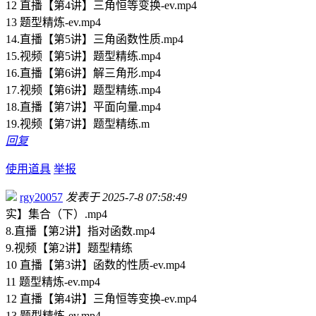
12 直播【第4讲】三角恒等变换-ev.mp4
13 题型精炼-ev.mp4
14.直播【第5讲】三角函数性质.mp4
15.视频【第5讲】题型精练.mp4
16.直播【第6讲】解三角形.mp4
17.视频【第6讲】题型精练.mp4
18.直播【第7讲】平面向量.mp4
19.视频【第7讲】题型精练.m
回复
使用道具
举报
rgy20057
发表于 2025-7-8 07:58:49
实】集合（下）.mp4
8.直播【第2讲】指对函数.mp4
9.视频【第2讲】题型精练
10 直播【第3讲】函数的性质-ev.mp4
11 题型精炼-ev.mp4
12 直播【第4讲】三角恒等变换-ev.mp4
13 题型精炼-ev.mp4