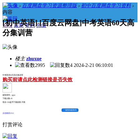
›
百度网盘学习资源整理版
›
初中百度网盘学习资料
›
内容
[初中英语] [百度云网盘]中考英语60天高
论坛
最新
签到
充值
分集训营
楼主
zhuxue
2995
4
2024-2-21 06:10:01
中考英语60天高分集训营
购买前请点此检测链接是否失效
提取密码：gjpo
下载次数:
45
售价:150盘币
下载权限:不限
一键复制提取码
点击购买2112
打赏评论