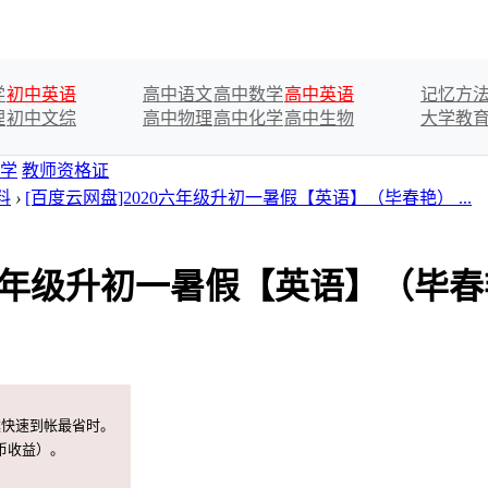
学
初中英语
高中语文
高中数学
高中英语
记忆方
理
初中文综
高中物理
高中化学
高中生物
大学教
学
教师资格证
料
›
[百度云网盘]2020六年级升初一暑假【英语】（毕春艳） ...
20六年级升初一暑假【英语】（毕
案快速到帐最省时。
币收益）。