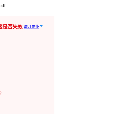
df
接是否失效
展开更多
P