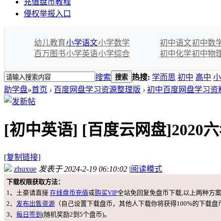
充值盘币教程
侵权举报入口
幼儿教育
小学语文
小学数学
初中语文
初中数
百万图书
小学英语
小学综合
初中化学
初中物
搜索
热搜:
学而思
初中
高中
小
搜索
助学盘
»
首页
›
百度网盘学习资源整理版
›
初中百度网盘学习资
[初中英语]
[百度云网盘]20
[复制链接]
zhuxue
发表于 2024-2-19 06:10:02
|
阅读模式
下载权限获取方法：
1、土豪请直接
在线盘币充值
或
购买VIP
全站免回复免盘币下载,以上两种方
2、
发布出售资源
（自己设置下载盘币，其他人下载你将获得100%的下载盘
3、
每日签到
(随机奖励2到5个盘币)。