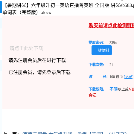
【暑期讲义】六年级升初一英语直播菁英班-全国版-讲义eb583.p
单词表（完整版）.docx
购买前请点此检测链
提取密码：
339o
请点击此处下载
一键复制
请先注册会员后在进行下载
下载次数:
21
已注册会员，请先登录后下载
售
价：
100
盘币
[记录]
不限
VI
下载权限:
以上或
会员