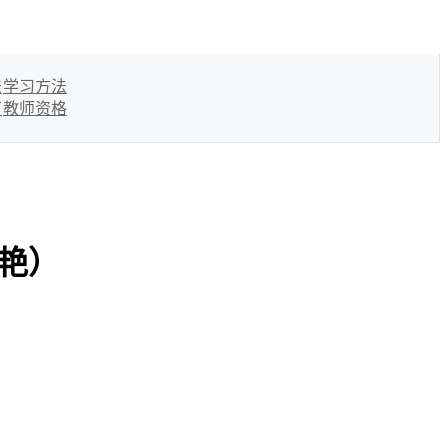
法
学习方法
育
教师资格
春艳）