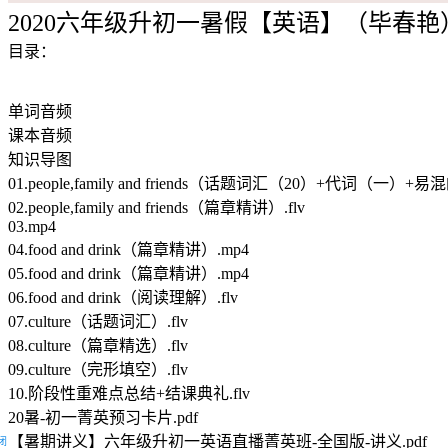
2020六年级升初一暑假【英语】（毕春艳
目录：
单词音频
课本音频
知识导图
01.people,family and friends（话题词汇（20）+代词（一
02.people,family and friends（篇章精讲）.flv
03.mp4
04.food and drink（篇章精讲）.mp4
05.food and drink（篇章精讲）.mp4
06.food and drink（阅读理解）.flv
07.culture（话题词汇）.flv
08.culture（篇章精选）.flv
09.culture（完形填空）.flv
10.阶段性重难点总结+结课典礼.flv
20暑-初一菁英预习卡片.pdf
【暑期讲义】六年级升初一英语直播菁英班-全国版-讲义.pdf
闭