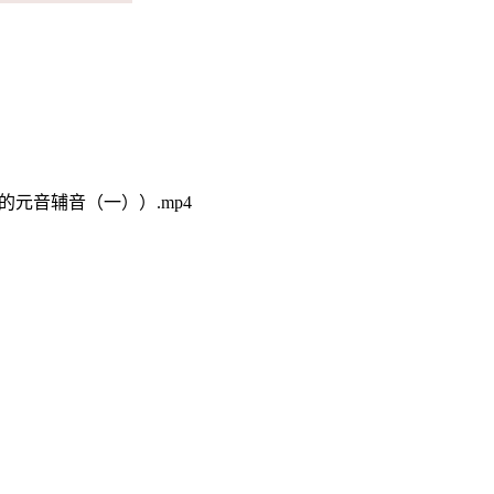
）
）+易混的元音辅音（一））.mp4