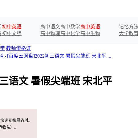
学
初中英语
高中语文
高中数学
高中英语
记忆方
理
初中文综
高中物理
高中化学
高中生物
大学教
学
教师资格证
料
›
[百度云网盘]2022初三语文 暑假尖端班 宋北平 ...
2初三语文 暑假尖端班 宋北平
案快速到帐最省时。
币收益）。