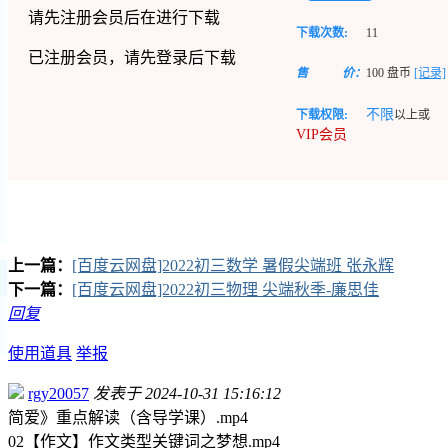
请先注册会员后在进行下载
下载次数:
11
已注册会员，请先登录后下载
售
价：
100
盘币
[记录]
不限
下载权限:
以上或
VIP会员
上一篇：
[百度云网盘]2022初三数学 暑假尖端班 张永辉
下一篇：
[百度云网盘]2022初三物理 尖端秋季-廉思佳
回复
使用道具
举报
rgy20057
发表于 2024-10-31 15:16:12
简爱》重点解读（含导学课）.mp4
02【作文】作文类型关键词之梦想.mp4