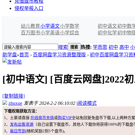
充值盘币教程
侵权举报入口
幼儿教育
小学语文
小学数学
初中语文
初中数
百万图书
小学英语
小学综合
初中化学
初中物
搜索
热搜:
学而思
初中
高中
小
搜索
助学盘
»
首页
›
百度网盘学习资源整理版
›
初中百度网盘学习资
[初中语文]
[百度云网盘]202
[复制链接]
zhuxue
发表于 2024-2-2 06:10:02
|
阅读模式
下载权限获取方法：
1、土豪请直接
在线盘币充值
或
购买VIP
全站免回复免盘币下载,以上两种方
2、
发布出售资源
（自己设置下载盘币，其他人下载你将获得100%的下载盘
3、
每日签到
(随机奖励2到5个盘币)。