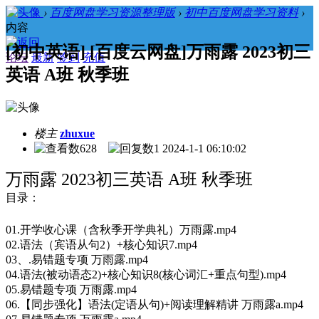
›
百度网盘学习资源整理版
›
初中百度网盘学习资料
›
内容
[初中英语] [百度云网盘]万雨露 2023初三
论坛
最新
签到
充值
英语 A班 秋季班
楼主
zhuxue
628
1
2024-1-1 06:10:02
万雨露 2023初三英语 A班 秋季班
目录：
01.开学收心课（含秋季开学典礼）万雨露.mp4
02.语法（宾语从句2）+核心知识7.mp4
03、.易错题专项 万雨露.mp4
04.语法(被动语态2)+核心知识8(核心词汇+重点句型).mp4
05.易错题专项 万雨露.mp4
06.【同步强化】语法(定语从句)+阅读理解精讲 万雨露a.mp4