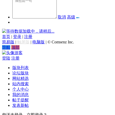
取消
高级
数据加载中，请稍后...
首页
|
登录
|
注册
简易版
|
触屏版
|
电脑版
|
© Comsenz Inc.
导航
顶部
游客
登陆
注册
版块列表
论坛版块
网站精选
站内搜索
个人中心
我的消息
帖子提醒
发表新帖
您还未登录，立即登录？