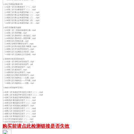
│
├─03七节课搞定数量关系
│ ├─01第一讲 高分解题技巧（一）…mp4
│ ├─02第二讲 高分解题技巧（二）…mp4
│ ├─03第三讲 重点必考题型突破（一）…mp4
│ ├─04第四讲 重点必考题型突破（二）…mp4
│ ├─05第五讲 重点必考题型突破（三）…mp4
│ ├─06第六讲 重点必考题型突破（四）…mp4
│ └─07第七讲 重点必考题型突破（五）…mp4
│
├─04言语理解通关秘籍
│ ├─01第一讲 一招搞定标题填入题…mp4
│ ├─02第二讲 词语理解…mp4
│ ├─03第三讲 逻辑填空—成语速记…mp4
│ ├─04第四讲 逻辑填空—意图判断…mp4
│ ├─05第五讲 态度观点题…mp4
│ ├─06第六讲细节理解必会技巧…mp4
│ ├─07第七讲 两步搞定意图 判断题…mp4
│ ├─08第八讲 语句排序秒杀技巧…mp4
│ ├─09第九讲 主旨概括之关联词…mp4
│ └─10第十讲 主旨概括之行文脉络…mp4
│
├─05资料分析高分秒杀技巧
│ ├─01第一讲 资料分析秒杀技巧…mp4
│ ├─01第一讲 资料分析秒杀技巧…pdf
│ ├─02第二讲 材料速读技巧…mp4
│ ├─03第三讲 速算技巧…mp4
│ ├─04第四讲 复杂运算技巧…mp4
│ ├─05第五讲 四量关系秒杀技巧…mp4
│ ├─06第六讲 高频考点——比重…mp4
│ ├─07第七讲 高频考点——平均数…mp4
│ └─08第八讲 高频考点——倍数…mp4
│
└─0610小时突破申论70分
│
├─01第一讲 快速提升申论的五大能力（一）…mp4
├─02第二讲 快速提升申论的五大能力（二）…mp4
├─03第三讲 快速提升材料阅读能力…mp4
├─04第四讲 概括题高分技巧（一）…mp4
├─05第五讲 概括题高分技巧（二）…mp4
├─06第六讲 对策题核心解题技巧…mp4
├─07第七讲 分析题高分技巧（一）…mp4
├─08第八讲 分析题高分技巧（二）…mp4
├─09第九讲 贯彻题高分技巧（一）…mp4
├─10第十讲 贯彻题高分技巧（二）…mp4
├─11大作文突破30分秘诀（一）…mp4
└─12大作文突破30分秘诀（二）…mp4
购买前请点此检测链接是否失效