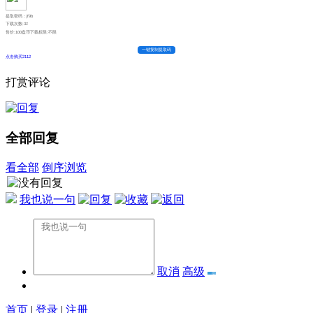
提取密码：jf9b
下载次数:
31
售价:100盘币
下载权限:不限
一键复制提取码
点击购买2112
打赏评论
全部回复
看全部
倒序浏览
我也说一句
取消
高级
首页
|
登录
|
注册