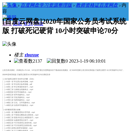
›
百度网盘学习资源整理版
›
教师资格证百度网盘
›
内
容
[百度云网盘]2020年国家公务员考试系统
论坛
最新
签到
充值
版 打破死记硬背 10小时突破申论70分
楼主
zhuxue
2137
0
2023-1-19 06:10:01
公务员考试课程，本课程共4.75 GB，VIP会员可通过百度网盘转存下载或者在线播放。此“2020年国家公务员考试系统版 打破死记硬背 10小时突破申论70分”。
2020年国考系统版 打破死记硬背10小时突破申论70分课程目录
├─01打破死记硬背 秒杀常识判断（完结）
│ ├─01第一讲 常识高分备考策略…mp4
│ ├─01第一讲 常识高分备考策略…pdf
│ ├─02第二讲 常识考场秒杀技巧…mp4
│ ├─03第三讲 法律政治高频考点…mp4
│ ├─04第四讲 经济学高频考点…mp4
│ ├─05第五讲 哲学高频考点…mp4
│ ├─06第六讲 历史高频考点…mp4
│ ├─07第七讲 地理高频考点…mp4
│ ├─08第八讲 文化、文学高频考点…mp4
│ └─09第九讲 自然科学高频考点…mp4
│
├─02判断推理满分攻略
│ ├─01第一讲 判断推理高分导学课…mp4
│ ├─02第二讲 平面组合叠加及位置秒杀…mp4
│ ├─03第三讲 图形共性及立体图形技巧…mp4
│ ├─04第四讲 命题推理高分技巧…mp4
│ ├─05第五讲 可行性推理之加强专项…mp4
│ ├─06第六讲 可行性推理之削弱专项…mp4
│ ├─07第七讲类比推理专项精讲…mp4
│ └─08第八讲 定义判断专项精讲…mp4