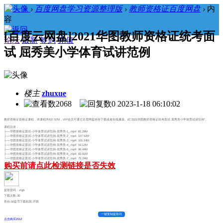
›
百度网盘学习资源整理版
›
教师资格证百度网盘
›
内
容
[百度云网盘]2021华图教师资格证统考面
论坛
最新
签到
充值
试 屈秀美小学体育试讲范例
楼主
zhuxue
2068
0
2023-1-18 06:10:02
教师资格证资格证课程，本课程共637.57M，VIP会员可通过百度网盘转存下载或者在线播放。此“2021华图教师资格证统考面试 屈秀美小学体育试讲范例”。
课程目录：
├──华图资格证面试-小学体育试讲范例-屈秀美-1_.mp4 81.29M
├──华图资格证面试-小学体育试讲范例-屈秀美-2_.mp4 107.52M
├──华图资格证面试-小学体育试讲范例-屈秀美-3_.mp4 101.14M
├──华图资格证面试-小学体育试讲范例-屈秀美-4_.mp4 92.12M
├──华图资格证面试-小学体育试讲范例-屈秀美-5_.mp4 96.44M
├──华图资格证面试-小学体育试讲范例-屈秀美-6_.mp4 83.81M
└──华图资格证面试-小学体育试讲范例-屈秀美-7_.mp4 75.24M
购买前请点此检测链接是否失效
提取密码：zfg6
下载次数:
30
售价:50盘币
下载权限:不限
一键复制提取码
点击购买2112