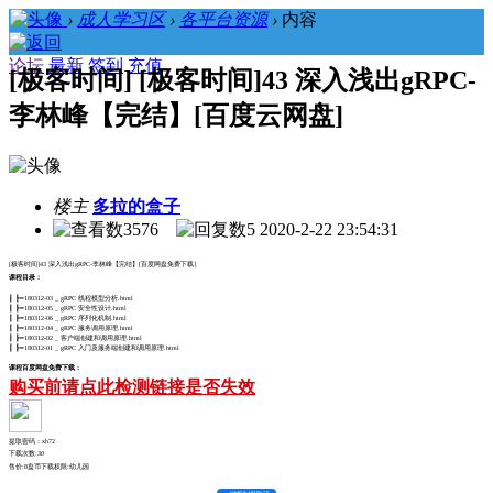
›
成人学习区
›
各平台资源
›
内容
论坛
最新
签到
充值
[极客时间] [极客时间]43 深入浅出gRPC-
李林峰【完结】[百度云网盘]
楼主
多拉的盒子
3576
5
2020-2-22 23:54:31
[极客时间]43 深入浅出gRPC-李林峰【完结】[百度网盘免费下载]
课程目录：
┃ ┣━180312-03 _ gRPC 线程模型分析.html
┃ ┣━180312-05 _ gRPC 安全性设计.html
┃ ┣━180312-06 _ gRPC 序列化机制.html
┃ ┣━180312-04 _ gRPC 服务调用原理.html
┃ ┣━180312-02 _ 客户端创建和调用原理.html
┃ ┣━180312-01 _ gRPC 入门及服务端创建和调用原理.html
课程百度网盘免费下载：
购买前请点此检测链接是否失效
提取密码：xh72
下载次数:
30
售价:8盘币
下载权限:幼儿园