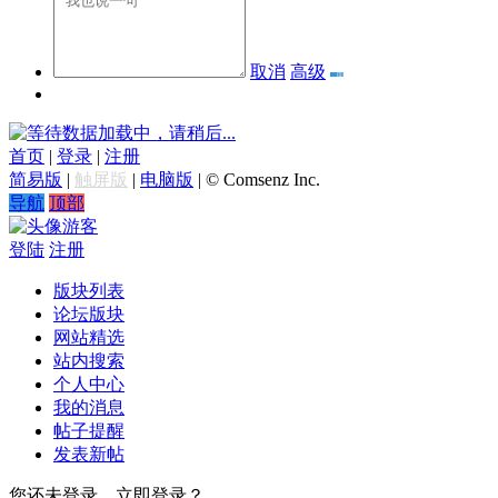
取消
高级
数据加载中，请稍后...
首页
|
登录
|
注册
简易版
|
触屏版
|
电脑版
|
© Comsenz Inc.
导航
顶部
游客
登陆
注册
版块列表
论坛版块
网站精选
站内搜索
个人中心
我的消息
帖子提醒
发表新帖
您还未登录，立即登录？