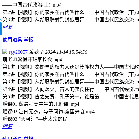
——中国古代政治(上) .mp4
第2讲【视频】你的家乡在古代叫什么——中国古代政治（下) .m
第3讲【视频】从胡服骑射到封狼居胥——中国古代民族交流.m
闭
回复
使用道具
举报
rgy20057
发表于 2024-11-14 15:54:56
萌老师暑假开班家长会.mp4
第1讲【视频】秦始皇的权力大还是乾隆权力大——中国古代政治(上
第2讲【视频】你的家乡在古代叫什么——中国古代政治（下) .m
第3讲【视频】从胡服骑射到封狼居胥——中国古代民族交流.m
第4讲【视频】人间烟火，古人的衣食住行——中国古代经济.m
第5讲【视频】古之先贤，孔子第一，谁是第二——中国古代思想
赠课01.做最强高中生的开班课 .mp4
赠课02.岂曰无衣，与子同袍-秦国兴衰.mp4
赠课03.”天可汗”—唐太宗的民
回复
使用道具
举报