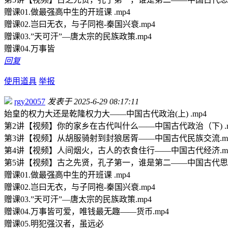
赠课01.做最强高中生的开班课 .mp4
赠课02.岂曰无衣，与子同袍-秦国兴衰.mp4
赠课03.”天可汗”—唐太宗的民族政策.mp4
赠课04.万事皆
回复
使用道具
举报
rgy20057
发表于 2025-6-29 08:17:11
始皇的权力大还是乾隆权力大——中国古代政治(上) .mp4
第2讲【视频】你的家乡在古代叫什么——中国古代政治（下) .m
第3讲【视频】从胡服骑射到封狼居胥——中国古代民族交流.m
第4讲【视频】人间烟火，古人的衣食住行——中国古代经济.m
第5讲【视频】古之先贤，孔子第一，谁是第二——中国古代思想
赠课01.做最强高中生的开班课 .mp4
赠课02.岂曰无衣，与子同袍-秦国兴衰.mp4
赠课03.”天可汗”—唐太宗的民族政策.mp4
赠课04.万事皆可爱，唯钱最无趣——货币.mp4
赠课05.明犯强汉者，虽远必