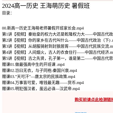
2024高一历史 王海萌历史 暑假班
目录：
00.新高一历史王海萌老师暑假开班家长会.mp4
第1讲【视频】秦始皇的权力大还是乾隆权力大——中国古代政治(上
第2讲【视频】你的家乡在古代叫什么——中国古代政治（下) .m
第3讲【视频】从胡服骑射到封狼居胥——中国古代民族交流.m
第4讲【视频】人间烟火，古人的衣食住行——中国古代经济.m
第5讲【视频】古之先贤，孔子第一，谁是第二——中国古代思想
赠课01.做最强高中生的开班课 .mp4
赠课02.岂曰无衣，与子同袍-秦国兴衰.mp4
赠课03.”天可汗”—唐太宗的民族政策.mp4
赠课04.万事皆可爱，唯钱最无趣——货币.mp4
赠课05.明犯强汉者，虽远必诛—汉武帝.mp4
购买前请点此检测链