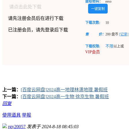
提取密码：
eeso
请点击此处下载
一键复制
请先注册会员后在进行下载
下载次数:
10
已注册会员，请先登录后下载
售
价：
200
盘币
[记录]
不限
下载权限:
以上或
VIP会员
上一篇：
[百度云网盘]2024高一地理林潇地理 暑假班
下一篇：
[百度云网盘]2024高一生物 徐京生物 暑假班
回复
使用道具
举报
rgy20057
发表于 2024-8-18 08:45:03