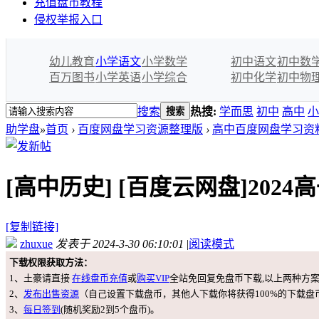
充值盘币教程
侵权举报入口
幼儿教育
小学语文
小学数学
初中语文
初中数
百万图书
小学英语
小学综合
初中化学
初中物
搜索
热搜:
学而思
初中
高中
小
搜索
助学盘
»
首页
›
百度网盘学习资源整理版
›
高中百度网盘学习资
[高中历史]
[百度云网盘]202
[复制链接]
zhuxue
发表于 2024-3-30 06:10:01
|
阅读模式
下载权限获取方法：
1、土豪请直接
在线盘币充值
或
购买VIP
全站免回复免盘币下载,以上两种方
2、
发布出售资源
（自己设置下载盘币，其他人下载你将获得100%的下载盘
3、
每日签到
(随机奖励2到5个盘币)。