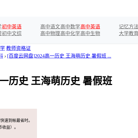
学
初中英语
高中语文
高中数学
高中英语
记忆方
理
初中文综
高中物理
高中化学
高中生物
大学教
学
教师资格证
料
›
[百度云网盘]2024高一历史 王海萌历史 暑假班 ...
4高一历史 王海萌历史 暑假班
案快速到帐最省时。
币收益）。