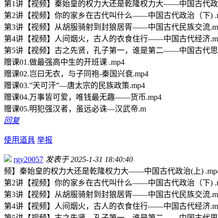
第1讲【视频】秦始皇的权力大还是乾隆权力大——中国古代政治(上
第2讲【视频】你的家乡在古代叫什么——中国古代政治（下) .m
第3讲【视频】从胡服骑射到封狼居胥——中国古代民族交流.m
第4讲【视频】人间烟火，古人的衣食住行——中国古代经济.m
第5讲【视频】古之先贤，孔子第一，谁是第二——中国古代思想
赠课01.做最强高中生的开班课 .mp4
赠课02.岂曰无衣，与子同袍-秦国兴衰.mp4
赠课03.”天可汗”—唐太宗的民族政策.mp4
赠课04.万事皆可爱，唯钱最无趣——货币.mp4
赠课05.明犯强汉者，虽远必诛—汉武帝.m
回复
使用道具
举报
rgy20057
发表于 2025-1-31 18:40:40
频】秦始皇的权力大还是乾隆权力大——中国古代政治(上) .mp
第2讲【视频】你的家乡在古代叫什么——中国古代政治（下) .m
第3讲【视频】从胡服骑射到封狼居胥——中国古代民族交流.m
第4讲【视频】人间烟火，古人的衣食住行——中国古代经济.m
第5讲【视频】古之先贤，孔子第一，谁是第二——中国古代思想