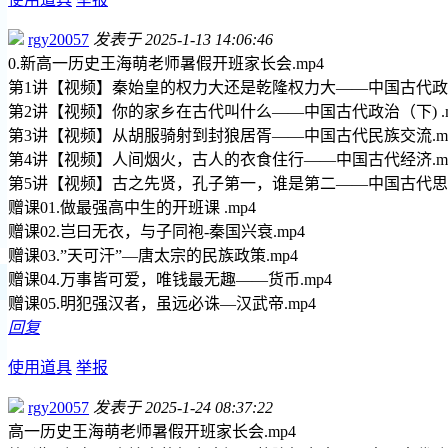
rgy20057
发表于 2025-1-13 14:06:46
0.新高一历史王海萌老师暑假开班家长会.mp4
第1讲【视频】秦始皇的权力大还是乾隆权力大——中国古代政治(上
第2讲【视频】你的家乡在古代叫什么——中国古代政治（下) .m
第3讲【视频】从胡服骑射到封狼居胥——中国古代民族交流.m
第4讲【视频】人间烟火，古人的衣食住行——中国古代经济.m
第5讲【视频】古之先贤，孔子第一，谁是第二——中国古代思想
赠课01.做最强高中生的开班课 .mp4
赠课02.岂曰无衣，与子同袍-秦国兴衰.mp4
赠课03.”天可汗”—唐太宗的民族政策.mp4
赠课04.万事皆可爱，唯钱最无趣——货币.mp4
赠课05.明犯强汉者，虽远必诛—汉武帝.mp4
回复
使用道具
举报
rgy20057
发表于 2025-1-24 08:37:22
高一历史王海萌老师暑假开班家长会.mp4