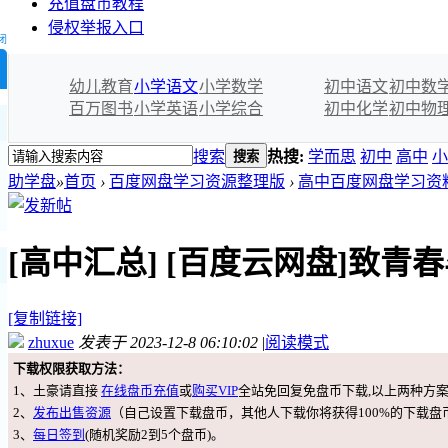
充值盘币教程
侵权举报入口
闭
幼儿教育
小学语文
小学数学
初中语文
初中数
百万图书
小学英语
小学综合
初中化学
初中物
搜索
热搜:
学而思
初中
高中
小
搜索
助学盘
»
首页
›
百度网盘学习资源整理版
›
高中百度网盘学习资
[高中汇总]
[百度云网盘]致青
[复制链接]
zhuxue
发表于 2023-12-8 06:10:02
|
阅读模式
下载权限获取方法：
1、土豪请直接
在线盘币充值
或
购买VIP
全站免回复免盘币下载,以上两种方
2、
发布出售资源
（自己设置下载盘币，其他人下载你将获得100%的下载盘
3、
每日签到
(随机奖励2到5个盘币)。