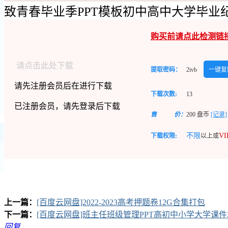
致青春毕业季PPT模板初中高中大学毕业纪
购买前请点此检测链
请点击此处下载
提取密码：
2ivb
一键复
请先注册会员后在进行下载
下载次数:
13
已注册会员，请先登录后下载
售
价：
200
盘币
[记录]
不限
V
下载权限:
以上或
上一篇：
[百度云网盘]2022-2023高考押题卷12G合集打包
下一篇：
[百度云网盘]班主任班级管理PPT高初中小学大学课
回复