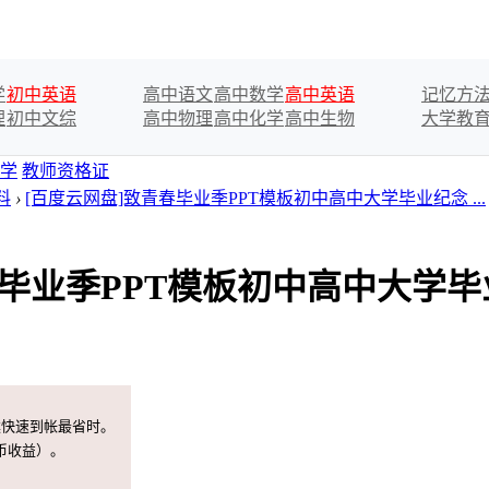
学
初中英语
高中语文
高中数学
高中英语
记忆方
理
初中文综
高中物理
高中化学
高中生物
大学教
学
教师资格证
料
›
[百度云网盘]致青春毕业季PPT模板初中高中大学毕业纪念 ...
春毕业季PPT模板初中高中大学毕
案快速到帐最省时。
币收益）。