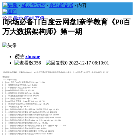
›
成人学习区
›
各技能专题
›
内容
论坛
最新
签到
充值
[职场必备] [百度云网盘]奈学教育《P8百
万大数据架构师》第一期
楼主
zhuxue
956
0
2022-12-17 06:10:01
大数据架构师课程，本课程共23.8GB，VIP会员可通过百度网盘转存下载或者在线播放。此“奈学教育《P8百万大数据架构师》第一期”。
课程目录
├──01 spark 调优
| ├──01 预习分布式计算应用执行机制.mp4 71.73M
| ├──02数据倾斜发生的现象.mp4 81.75M
| ├──03数据倾斜发生的原理.mp4 25.56M
| ├──04数据倾斜的危害.mp4 15.92M
| ├──05数据倾斜是如何造成的.mp4 62.96M
| ├──06避免数据源倾斜HDFS.mp4 37.20M
| ├──07避免数据倾斜-Kafka.mp4 72.86M
| ├──08定位处理逻辑 - Stage 和 Task.mp4 12.77M
| ├──09查看导致倾斜的key的数据分布情况.mp4 15.17M
| ├──10经典面试题.mp4 56.91M
| ├──11数据倾斜的解决方案01使用Hive ETL预处理数据.mp4 98.47M
| ├──11数据倾斜的解决方案02 调整shuffle的并行度.mp4 170.13M
| ├──11数据倾斜的解决方案03调整shuffle操作的并行度.mp4 78.80M
| ├──11数据倾斜的解决方案04采样倾斜key并分拆join操作.mp4 22.48M
| ├──11数据倾斜的解决方案05将reduce join 转为 map join.mp4 202.25M
| ├──11数据倾斜的解决方案06两阶段闭合.mp4 95.96M
| ├──11数据倾斜的解决方案07使用随机前缀和扩容RDD进行join.mp4 222.01M
| ├──11数据倾斜的解决方案08任务横切.mp4 38.77M
| ├──11数据倾斜的解决方案09多种方案组合使用.mp4 33.60M
| ├──11数据倾斜的解决方案10自定义Partitioner.mp4 95.11M