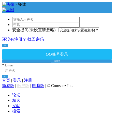
›
登陆
安全提问(未设置请忽略)
还没有注册？
找回密码
登录
QQ账号登录
找回密码
*
*
提交
首页
|
登录
|
注册
简易版
|
触屏版
|
电脑版
|
© Comsenz Inc.
论坛
精选
发帖
搜索