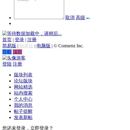
取消
高级
数据加载中，请稍后...
首页
|
登录
|
注册
简易版
|
触屏版
|
电脑版
|
© Comsenz Inc.
导航
顶部
游客
登陆
注册
版块列表
论坛版块
网站精选
站内搜索
个人中心
我的消息
帖子提醒
发表新帖
您还未登录，立即登录？