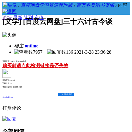
›
百度网盘学习资源整理版
›
百万各类图书资源
›
内容
论坛
最新
签到
充值
[文学] [百度云网盘]三十六计古今谈
楼主
ontime
7957
136
2021-3-28 23:36:28
音频资源，MP3。约1.9GB大小。
购买前请点此检测链接是否失效
提取密码：xmg8
下载次数:
52
售价:3盘币
下载权限:不限
一键复制提取码
点击购买2112
打赏评论
全部回复