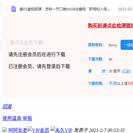
购买前请点此检测链
请点击此处下载
提取密码：
6uwq
一键
请先注册会员后在进行下载
下载次数:
60
已注册会员，请先登录后下载
售
价：
20
盘币
[记录]
不限
V
下载权限:
以上或
回复
使用道具
举报
呵呵长老
发表于 2021-2-7 00:53:35