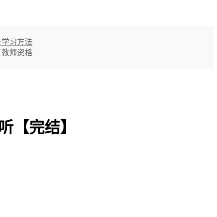
法
学习方法
育
教师资格
爱听【完结】