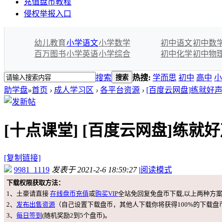
充值盘币教程
侵权举报入口
幼儿教育
小学语文
小学数学
初中语文
初中数
百万图书
小学英语
小学综合
初中化学
初中物
搜索
热搜:
学而思
初中
高中
小
搜索
助学盘
»
首页
›
成人学习区
›
各平台资源
›
[百度云网盘]练就好声
[十点课堂]
[百度云网盘]练就
[复制链接]
9981_1119
发表于 2021-2-6 18:59:27
|
阅读模式
下载权限获取方法：
1、土豪请直接
在线盘币充值
或
购买VIP
全站免回复免盘币下载,以上两种方
2、
发布出售资源
（自己设置下载盘币，其他人下载你将获得100%的下载盘
3、
每日签到
(随机奖励2到5个盘币)。