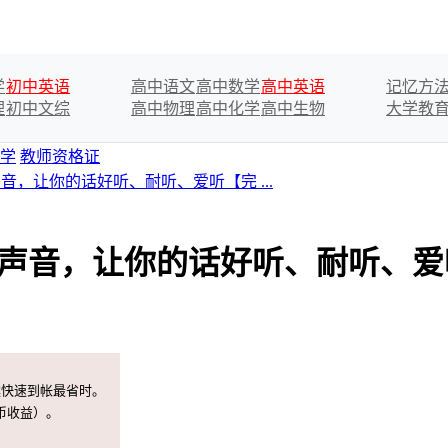
学
初中英语
高中语文
高中数学
高中英语
记忆方
理
初中文综
高中物理
高中化学
高中生物
大学教
学
教师资格证
音，让你的话好听、耐听、爱听【完 ...
好声音，让你的话好听、耐听、
案快速到帐最省时。
币收益）。