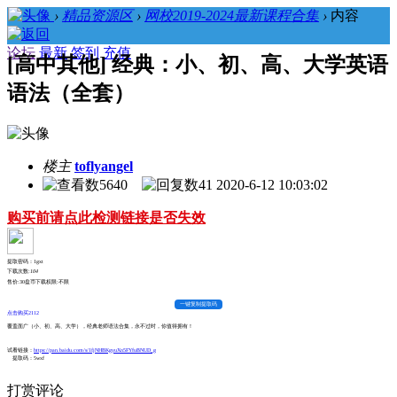
›
精品资源区
›
网校2019-2024最新课程合集
›
内容
论坛
最新
签到
充值
[高中其他] 经典：小、初、高、大学英语
语法（全套）
楼主
toflyangel
5640
41
2020-6-12 10:03:02
购买前请点此检测链接是否失效
提取密码：1gxt
下载次数:
104
售价:30盘币
下载权限:不限
一键复制提取码
点击购买2112
覆盖面广（小、初、高、大学），经典老师语法合集，永不过时，你值得拥有！
试看链接：
https://pan.baidu.com/s/1fjNHBKgyuXn5FYfuBNUD_g
提取码：5wxf
打赏评论