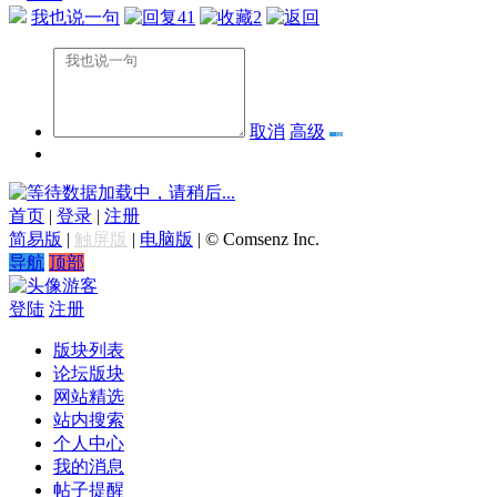
我也说一句
41
2
取消
高级
数据加载中，请稍后...
首页
|
登录
|
注册
简易版
|
触屏版
|
电脑版
|
© Comsenz Inc.
导航
顶部
游客
登陆
注册
版块列表
论坛版块
网站精选
站内搜索
个人中心
我的消息
帖子提醒