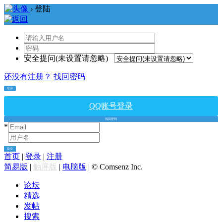
›
登陆
安全提问(未设置请忽略)
还没有注册？
找回密码
登录
QQ账号登录
找回密码
*
*
提交
首页
|
登录
|
注册
简易版
|
触屏版
|
电脑版
|
© Comsenz Inc.
论坛
精选
发帖
搜索