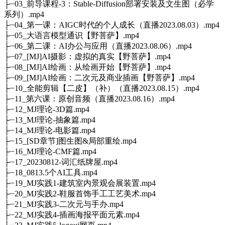
├┈03_前导课程-3：Stable-Diffusion部署安装及文生图（必学
系列）.mp4
├┈04_第一课：AIGC时代的个人成长（直播2023.08.03）.mp4
├┈05_大语言模型通识【野菩萨】.mp4
├┈06_第二课：AI办公与应用（直播2023.08.06）.mp4
├┈07_[MJ]AI摄影：虚拟的真实【野菩萨】.mp4
├┈08_[MJ]AI绘画：从绘画开始【野菩萨】.mp4
├┈09_[MJ]AI绘画：二次元及商业插画【野菩萨】.mp4
├┈10_全能剪辑【二皮】（补）（直播2023.08.15）.mp4
├┈11_第六课：原创音频（直播2023.08.16）.mp4
├┈12_MJ理论-3D篇.mp4
├┈13_MJ理论-抽象篇.mp4
├┈14_MJ理论-电影篇.mp4
├┈15_[SD章节]图生图&局部重绘.mp4
├┈16_MJ理论-CMF篇.mp4
├┈17_20230812-词汇纸牌屋.mp4
├┈18_0813.5个AI工具.mp4
├┈19_MJ实践1-建筑室内景观会展装置.mp4
├┈20_MJ实践2-鞋服首饰手工工艺美术.mp4
├┈21_MJ实践3-二次元与手办.mp4
├┈22_MJ实践4-插画海报平面元素.mp4