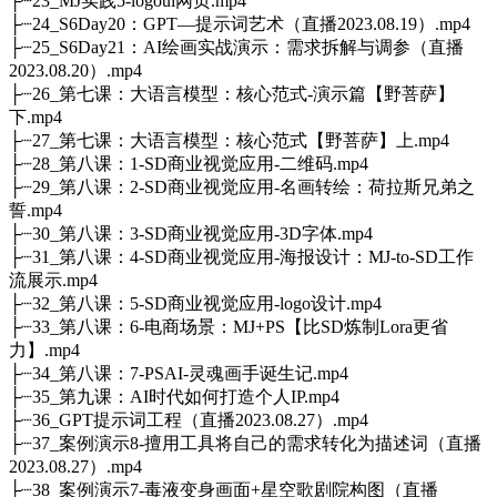
├┈23_MJ实践5-logoui网页.mp4
├┈24_S6Day20：GPT—提示词艺术（直播2023.08.19）.mp4
├┈25_S6Day21：AI绘画实战演示：需求拆解与调参（直播
2023.08.20）.mp4
├┈26_第七课：大语言模型：核心范式-演示篇【野菩萨】
下.mp4
├┈27_第七课：大语言模型：核心范式【野菩萨】上.mp4
├┈28_第八课：1-SD商业视觉应用-二维码.mp4
├┈29_第八课：2-SD商业视觉应用-名画转绘：荷拉斯兄弟之
誓.mp4
├┈30_第八课：3-SD商业视觉应用-3D字体.mp4
├┈31_第八课：4-SD商业视觉应用-海报设计：MJ-to-SD工作
流展示.mp4
├┈32_第八课：5-SD商业视觉应用-logo设计.mp4
├┈33_第八课：6-电商场景：MJ+PS【比SD炼制Lora更省
力】.mp4
├┈34_第八课：7-PSAI-灵魂画手诞生记.mp4
├┈35_第九课：AI时代如何打造个人IP.mp4
├┈36_GPT提示词工程（直播2023.08.27）.mp4
├┈37_案例演示8-擅用工具将自己的需求转化为描述词（直播
2023.08.27）.mp4
├┈38_案例演示7-毒液变身画面+星空歌剧院构图（直播