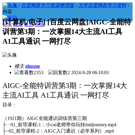
›
百度网盘学习资源整理版
›
大学百度网盘学习资料
›
内容
[计算机/电子] [百度云网盘]AIGC-全能特
论坛
最新
签到
充值
训营第3期：一次掌握14大主流AI工具
A1工具通识 一网打尽
楼主
zhuxue
2353
2
2024-9-28 06:10:01
AIGC-全能特训营第3期：一次掌握14大
主流AI工具 A1工具通识 一网打尽
目录：
（1921期）AIGC全能通识训练营第三期
├┈01_前导课程-1：小cui老师带你玩转midjourney.mp4
├┈02_前导课程-2：AIGC入门通识（必学系列）.mp4