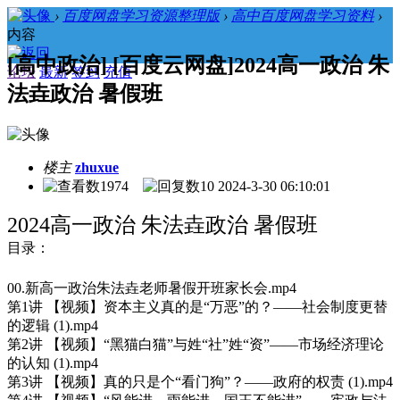
›
百度网盘学习资源整理版
›
高中百度网盘学习资料
›
内容
[高中政治] [百度云网盘]2024高一政治 朱
论坛
最新
签到
充值
法垚政治 暑假班
楼主
zhuxue
1974
10
2024-3-30 06:10:01
2024高一政治 朱法垚政治 暑假班
目录：
00.新高一政治朱法垚老师暑假开班家长会.mp4
第1讲 【视频】资本主义真的是“万恶”的？——社会制度更替
的逻辑 (1).mp4
第2讲 【视频】“黑猫白猫”与姓“社”姓“资”——市场经济理论
的认知 (1).mp4
第3讲 【视频】真的只是个“看门狗”？——政府的权责 (1).mp4