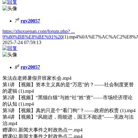
#
7
rgy20057
https://zhuxuepan.com/forum.php? ...
9%80%BB%E8%BE%91%20
(1).mp4%0A%E7%AC%AC2%E8
2025-7-24 07:59:13
#
8
rgy20057
朱法垚老师暑假开班家长会.mp4
第1讲 【视频】资本主义真的是“万恶”的？——社会制度更替
的逻辑 (1).mp4
第2讲 【视频】“黑猫白猫”与姓“社”姓“资”——市场经济理论
的认知 (1).mp4
第3讲 【视频】真的只是个“看门狗”？——政府的权责 (1).mp4
第4讲 【视频】“风能进，雨能进，国王不能进”——宪政与法
治.mp4
赠课01.新闻大事件之时政热点一.mp4
赠课02.新闻大事件之时政热点二.mp4