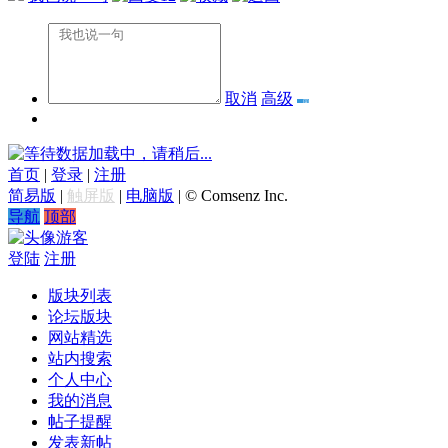
取消
高级
数据加载中，请稍后...
首页
|
登录
|
注册
简易版
|
触屏版
|
电脑版
|
© Comsenz Inc.
导航
顶部
游客
登陆
注册
版块列表
论坛版块
网站精选
站内搜索
个人中心
我的消息
帖子提醒
发表新帖