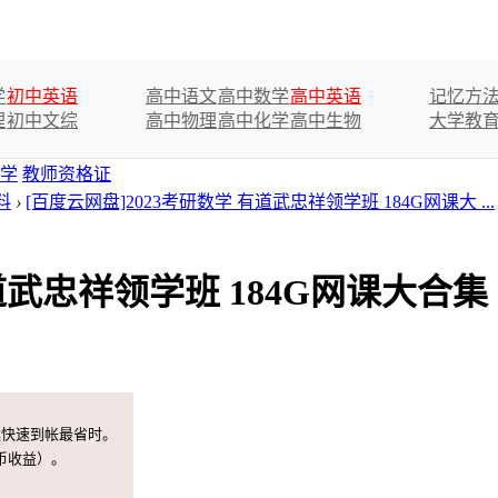
学
初中英语
高中语文
高中数学
高中英语
记忆方
理
初中文综
高中物理
高中化学
高中生物
大学教
学
教师资格证
料
›
[百度云网盘]2023考研数学 有道武忠祥领学班 184G网课大 ...
道武忠祥领学班 184G网课大合集
案快速到帐最省时。
币收益）。