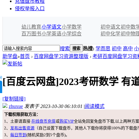
充值盘币教程
侵权举报入口
幼儿教育
小学语文
小学数学
初中语文
初中数
百万图书
小学英语
小学综合
初中化学
初中物
搜索
热搜:
学而思
初中
高中
小
搜索
助学盘
»
首页
›
百度网盘学习资源整理版
›
考研百度网盘学习资
闭
[百度云网盘]2023考研数学 有
[复制链接]
zhuxue
发表于 2023-10-30 06:10:01
|
阅读模式
下载权限获取方法：
1、土豪请直接
在线盘币充值
或
购买VIP
全站免回复免盘币下载,以上两种方
2、
发布出售资源
（自己设置下载盘币，其他人下载你将获得100%的下载盘
3、
每日签到
(随机奖励2到5个盘币)。