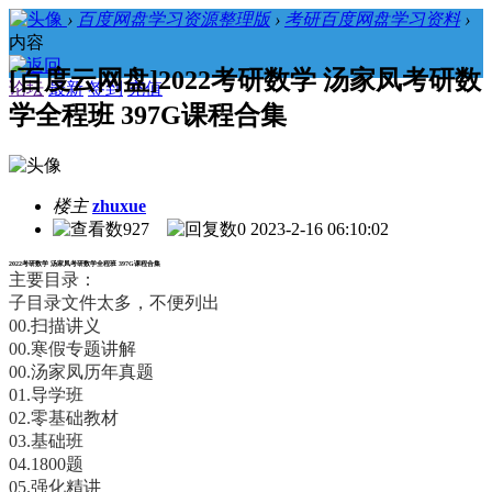
›
百度网盘学习资源整理版
›
考研百度网盘学习资料
›
内容
[百度云网盘]2022考研数学 汤家凤考研数
论坛
最新
签到
充值
学全程班 397G课程合集
楼主
zhuxue
927
0
2023-2-16 06:10:02
2022考研数学 汤家凤考研数学全程班 397G课程合集
主要目录：
子目录文件太多，不便列出
00.扫描讲义
00.寒假专题讲解
00.汤家凤历年真题
01.导学班
02.零基础教材
03.基础班
04.1800题
05.强化精讲