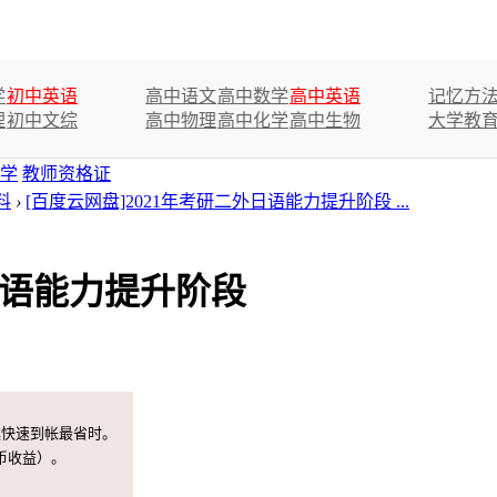
学
初中英语
高中语文
高中数学
高中英语
记忆方
理
初中文综
高中物理
高中化学
高中生物
大学教
学
教师资格证
料
›
[百度云网盘]2021年考研二外日语能力提升阶段 ...
外日语能力提升阶段
案快速到帐最省时。
币收益）。