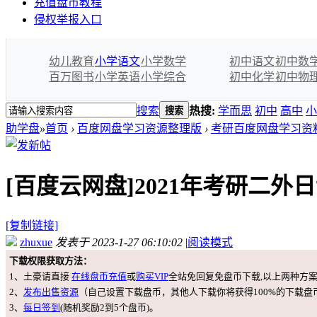
充值盘币教程
侵权举报入口
幼儿教育
小学语文
小学数学
初中语文
初中数
百万图书
小学英语
小学综合
初中化学
初中物
搜索
热搜:
学而思
初中
高中
小
搜索
助学盘
»
首页
›
百度网盘学习资源整理版
›
考研百度网盘学习资
[百度云网盘]2021年考研二
[复制链接]
zhuxue
发表于 2023-1-27 06:10:02
|
阅读模式
下载权限获取方法：
1、土豪请直接
在线盘币充值
或
购买VIP
全站免回复免盘币下载,以上两种方
2、
发布出售资源
（自己设置下载盘币，其他人下载你将获得100%的下载盘
3、
每日签到
(随机奖励2到5个盘币)。