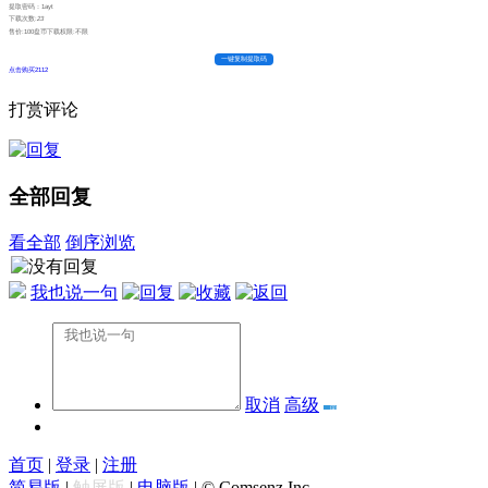
提取密码：1ayt
下载次数:
23
售价:100盘币
下载权限:不限
一键复制提取码
点击购买2112
打赏评论
全部回复
看全部
倒序浏览
我也说一句
取消
高级
首页
|
登录
|
注册
简易版
|
触屏版
|
电脑版
|
© Comsenz Inc.