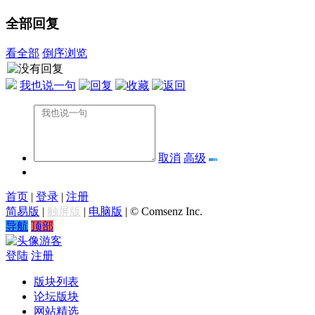
全部回复
看全部
倒序浏览
我也说一句
取消
高级
首页
|
登录
|
注册
简易版
|
触屏版
|
电脑版
|
© Comsenz Inc.
导航
顶部
游客
登陆
注册
版块列表
论坛版块
网站精选