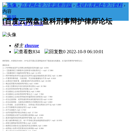
›
百度网盘学习资源整理版
›
考研百度网盘学习资料
›
内容
[百度云网盘]盈科刑事辩护律师论坛
论坛
最新
签到
充值
楼主
zhuxue
834
0
2022-10-9 06:10:01
律师课程，本课程共442M，VIP会员可通过百度网盘转存下载或者在线播放。此“盈科刑事辩护律师论坛”。
课程目录：
├──P2P网络借贷平台刑事法律风险防范和化解.mp3 4.97M
├──【直播回听】刑事案件证据审查与排除系列之一.mp3 17.39M
├──【直播回听】诈骗罪的辩护要点.mp3 11.97M
├──辩护律师如何对司法鉴定意见和司法鉴定检验报告进行质证.mp3 11.88M
├──不要再刑事拘留、行政拘留、司法拘留傻傻地分不清.mp3 6.91M
├──从蒋劲夫“家暴”案，谈家暴加害方的法律责任.mp3 10.04M
├──毒品犯罪案件的精准辩护要点.mp3 4.05M
├──对进入刑事诉讼中的行政笔录质证要点.mp3 22.78M
├──非法经营罪的辩护要点和策略.mp3 6.79M
├──非法吸收公众存款罪的辩护要点.mp3 5.95M
├──非法吸收公众存款罪的辩护要点之二.mp3 7.76M
├──非法吸收公众存款罪和集资诈骗罪的区别和联系.mp3 7.79M
├──非法证据排除，程序性裁判和实体性裁判的关系.mp3 6.12M
├──非法证据排除，法庭初步调查和正式调查的关系.mp3 5.66M
├──公司老板，企业高管要当心，职务侵占罪其实离您们并不远.mp3 5.83M
├──关于刑事案件证据的证明力.mp3 6.40M
├──关于证据能力.mp3 3.71M
├──合同诈骗罪辩护要点和难点.mp3 17.71M
├──互联网股权众筹平台的刑事法律风险.mp3 4.94M
├──集资诈骗罪的犯罪构成和辩护策略.mp3 15.37M
├──家人被刑事拘留之后，有个不容错过黄金救援期您知道吗？.mp3 10.97M
├──假冒注册商标罪的辩护要点.mp3 6.62M
├──检察机关排除非法证据的程序及其局限性.mp3 3.96M
├──借用他人信用卡恶意透支的法律风险.mp3 8.29M
├──禁止强迫自证其罪原则解读.mp3 3.99M