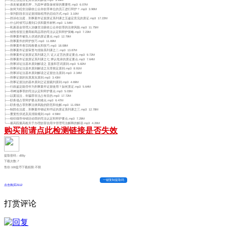
├──亲友被逮捕关押，为其申请取保候审的重要性.mp3 6.07M
├──如何为犯非法吸收公众存款罪单位的员工进行辩护？.mp3 3.96M
├──审判阶段非法证据排除程序的启动方式.mp3 3.10M
├──胜诉在法庭，刑事案件证据质证系列课之五鉴定意见的质证.mp3 17.22M
├──什么时候可以看到口供和案件材料.mp3 1.54M
├──私募基金管理人涉嫌非法吸收公众存款罪的法律风险.mp3 11.75M
├──销售假冒注册商标商品罪的司法认定和辩护策略.mp3 7.23M
├──刑事案件被告人供述的质证要点.mp3 12.79M
├──刑事案件的辩护技巧.mp3 11.69M
├──刑事案件卷宗阅卷要点和技巧.mp3 18.08M
├──刑事案件证据审查与排除系列课之二.mp3 13.87M
├──刑事案件证据质证系列课之六 证人证言的质证要点.mp3 9.72M
├──刑事案件证据质证系列课之七 辨认笔录的质证要点.mp3 7.64M
├──刑事诉讼法基本原则解读之 直接和言词原则.mp3 5.82M
├──刑事诉讼法基本原则解读之无罪推定原则.mp3 8.91M
├──刑事诉讼法基本原则解读之证据合法原则.mp3 2.34M
├──刑事证据的实质真实原则.mp3 3.43M
├──刑事证据法的基本原则之证据裁判原则.mp3 4.69M
├──行政鉴定能否作为刑事案件证据使用？如何质证.mp3 5.64M
├──寻衅滋事罪的司法认定和辩护要点.mp3 5.03M
├──以案说法，诈骗罪非法占有目的.mp3 17.72M
├──职务侵占罪辩护要点和难点.mp3 6.47M
├──职务侵占罪刑事法律风险的防范和化解.mp3 11.05M
├──制胜在法庭，刑事案件物证和书证的质证系列课之三.mp3 12.78M
├──重复性供述及其排除规则.mp3 4.59M
├──组织领导传销活动罪的司法认定和辩护要点.mp3 7.29M
└──最高院最高检关于办理妨害信用卡管理司法解释的解读.mp3 4.26M
购买前请点此检测链接是否失效
提取密码：d55y
下载次数:
7
售价:100盘币
下载权限:不限
一键复制提取码
点击购买2112
打赏评论