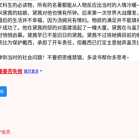
文科生的必读物，所有的名著都能从人物反应出当时的人情冷暖
~
叫黛茜的姑娘，黛茜对他也情有所钟。后来第一次世界大战爆发
婚后的生活并不幸福，因为汤姆另有情妇。物欲的满足并不能填
于成功了。他在黛茜府邸的对面建造起了一幢大厦。黛茜在与盖
时悄悄启幕。黛茜早已不是旧日的黛茜。黛茜不过将她俩目前的
茨比为保护戴西，承担了开车责任，但戴西已打定主意抛弃盖茨
伸到当时的社会问题！不要把思维禁锢，多读书帮你多思考
~
接是否失效
展开更多
制
IP会员