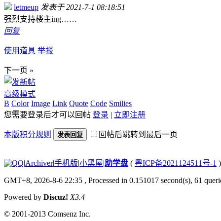
letmeup
发表于 2021-7-1 08:18:51
强烈支持楼主ing……
回复
使用道具
举报
下一页 »
高级模式
B
Color
Image
Link
Quote
Code
Smilies
您需要登录后才可以回帖
登录
|
立即注册
本版积分规则
回帖后跳转到最后一页
发表回复
|
Archiver
|
手机版
|
小黑屋
|
助学盘
(
粤ICP备2021124511号-1
)
GMT+8, 2026-8-6 22:35
, Processed in 0.151017 second(s), 61 querie
Powered by
Discuz!
X3.4
© 2001-2013
Comsenz Inc.