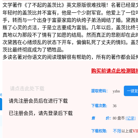
文学著作
《了不起的盖茨比》英文原版
很难找哦！名著已经是
年轻时的盖茨比并不富有，他是一个少尉军官。他爱上了一位
手，转而与一个出身于富豪家庭的纨绔子弟汤姆结了婚。黛茜
叛了心灵的贞洁，于是立志要成为富翁。几年以后，盖茨比终
真地以为那段不了情有了如愿的结局。然而真正的悲剧却在此
次黛茜在心绪烦乱的状态下开车，偏偏轧死了丈夫的情妇。盖
茨比最终彻底成为了牺牲品。
多读名著对你语文的阅读理解很有帮助的，所有的著作都会延
购买前请点此检测链
请点击此处下载
提取密码：
yzhn
一键复
闭
请先注册会员后在进行下载
下载次数:
36
已注册会员，请先登录后下载
售
价：
80
盘币
[记录]
不限
V
下载权限:
以上或