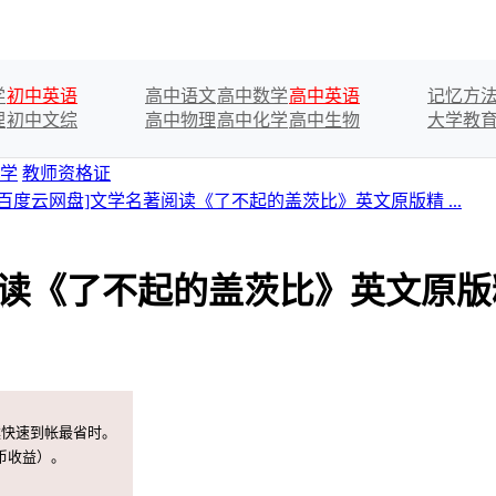
学
初中英语
高中语文
高中数学
高中英语
记忆方
理
初中文综
高中物理
高中化学
高中生物
大学教
学
教师资格证
[百度云网盘]文学名著阅读《了不起的盖茨比》英文原版精 ...
阅读《了不起的盖茨比》英文原
案快速到帐最省时。
币收益）。