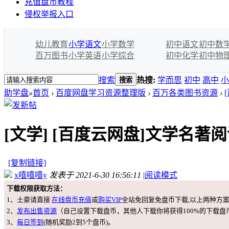
充值盘币教程
侵权举报入口
幼儿教育
小学语文
小学数学
初中语文
初中数
百万图书
小学英语
小学综合
初中化学
初中物
搜索
热搜:
学而思
初中
高中
小
搜索
助学盘
»
首页
›
百度网盘学习资源整理版
›
百万各类图书资源
›
[文学]
[百度云网盘]文学名著
[复制链接]
x嘻嘻嘻y
发表于 2021-6-30 16:56:11
|
阅读模式
下载权限获取方法：
1、土豪请直接
在线盘币充值
或
购买VIP
全站免回复免盘币下载,以上两种方
2、
发布出售资源
（自己设置下载盘币，其他人下载你将获得100%的下载盘
3、
每日签到
(随机奖励2到5个盘币)。