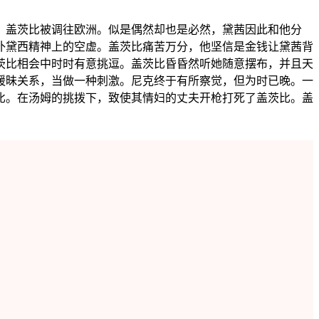
，盖茨比被调往欧洲。似是偶然却也是必然，黛茜因此和他分
补黛西精神上的空虚。盖茨比痛苦万分，他坚信是金钱让黛茜背
茨比相会中时时有意挑逗。盖茨比昏昏然听她随意摆布，并且天
暖昧关系，当做一种刺激。尼克终于有所察觉，但为时已晚。一
比。在汤姆的挑拨下，致使其情妇的丈夫开枪打死了盖茨比。盖