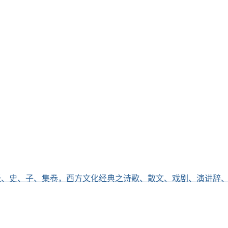
经、史、子、集卷，西方文化经典之诗歌、散文、戏剧、演讲辞