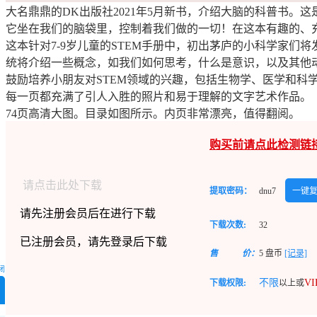
大名鼎鼎的DK出版社2021年5月新书，介绍大脑的科普书
它坐在我们的脑袋里，控制着我们做的一切！在这本有趣的、
这本针对7-9岁儿童的STEM手册中，初出茅庐的小科学家
统将介绍一些概念，如我们如何思考，什么是意识，以及其他
鼓励培养小朋友对STEM领域的兴趣，包括生物学、医学和科
每一页都充满了引人入胜的照片和易于理解的文字艺术作品。
74页高清大图。目录如图所示。内页非常漂亮，值得翻阅。
购买前请点此检测链
请点击此处下载
提取密码：
dnu7
一键
请先注册会员后在进行下载
下载次数:
32
已注册会员，请先登录后下载
售
价：
5
盘币
[记录]
闭
不限
V
下载权限:
以上或