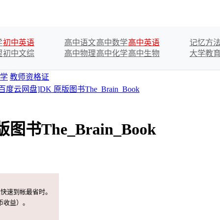
学
初中英语
高中语文
高中数学
高中英语
记忆方
理
初中文综
高中物理
高中化学
高中生物
大学教
学
教师资格证
[百度云网盘]DK 原版图书The_Brain_Book
书The_Brain_Book
案快速到帐最省时。
币收益）。