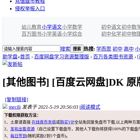
充值盘币教程
侵权举报入口
幼儿教育
小学语文
小学数学
初中语文
初中数
百万图书
小学英语
小学综合
初中化学
初中物
搜索
热搜:
学而思
初中
高中
小
搜索
助学盘
»
首页
›
百度网盘学习资源整理版
›
百万各类图书资源
›
[其他图书]
[百度云网盘]DK 原版图
[复制链接]
mecili
发表于 2021-5-19 20:56:03
|
阅读模式
下载权限获取方法：
1、土豪请直接
在线盘币充值
或
购买VIP
全站免回复免盘币下载,以上两种方
2、
发布出售资源
（自己设置下载盘币，其他人下载你将获得100%的下载盘
3、
每日签到
(随机奖励2到5个盘币)。