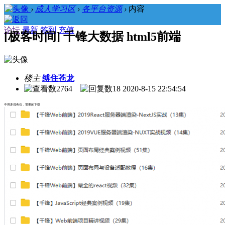
›
成人学习区
›
各平台资源
›
内容
论坛
最新
签到
充值
[极客时间] 千锋大数据 html5前端
楼主
缚住苍龙
2764
18
2020-8-15 22:54:54
不用多说各位，需要的下载