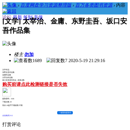
›
百度网盘学习资源整理版
›
百万各类图书资源
›
内容
论坛
最新
签到
充值
[文学] 太宰治、金庸、东野圭吾、坂口安
吾作品集
楼主
勿加
1689
7
2020-5-19 21:29:16
文学作品
东野圭吾作品集
金庸作品集
太宰治作品集
坂口安吾系列作品（套装4册）
购买前请点此检测链接是否失效
提取密码：42sb
下载次数:
39
售价:20盘币
下载权限:不限
一键复制提取码
点击购买2112
打赏评论