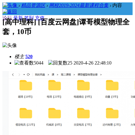
›
精品资源区
›
网校2019-2024最新课程合集
›
内容
论坛
最新
签到
充值
[高中理科] [百度云网盘]谭哥模型物理全
套，10币
楼主
520
5044
25
2020-4-26 22:48:10