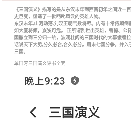
《三国演义》描写的是从东汉末年到西晋初年之间近一百
史巨变，塑造了一批咤叱风云的英雄人物。
东汉末年,山河动荡,刘汉王朝气数将尽。内有十常侍颠
如大厦将倾，岌岌可危。 正所谓乱世出英雄，曹操、公
国鼎立到三分归一统，波澜壮阔的三国时代的大幕缓缓拉
话说天下大势,分久必合,合久必分。周末七国分争，并
三国。
单田芳三国演义评书全套