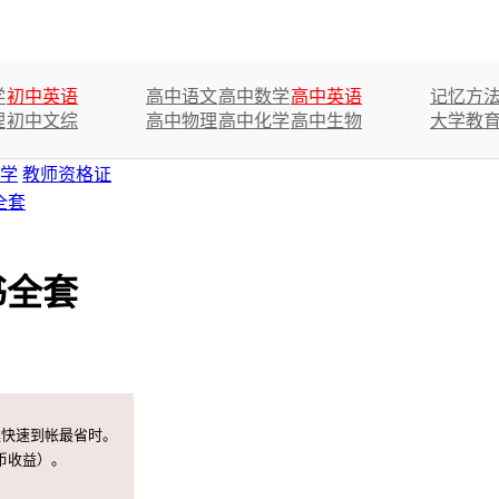
学
初中英语
高中语文
高中数学
高中英语
记忆方
理
初中文综
高中物理
高中化学
高中生物
大学教
学
教师资格证
全套
书全套
案快速到帐最省时。
币收益）。