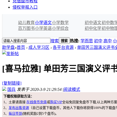
充值盘币教程
侵权举报入口
幼儿教育
小学语文
小学数学
初中语文
初中数
百万图书
小学英语
小学综合
初中化学
初中物
搜索
热搜:
学而思
初中
高中
小
搜索
助学盘
»
首页
›
成人学习区
›
各平台资源
›
单田芳三国演义评书
[喜马拉雅]
单田芳三国演义评
[复制链接]
国兵
发表于 2020-3-9 21:29:54
|
阅读模式
下载权限获取方法：
1、土豪请直接
在线盘币充值
或
购买VIP
全站免回复免盘币下载,以上两种方
2、
发布出售资源
（自己设置下载盘币，其他人下载你将获得100%的下载盘
3、
每日签到
(随机奖励2到5个盘币)。