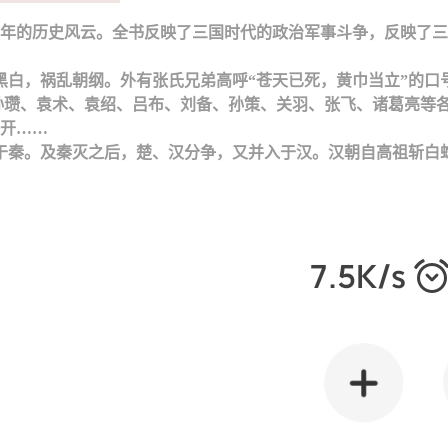
年的历史风云。全书反映了三国时代的政治军事斗争，反映了三
倒黑白，祸乱朝纲。外有张氏兄弟高呼“苍天已死，黄巾当立”的
孙瓒、袁术、袁绍、吕布、刘备、孙策、关羽、张飞、诸葛亮等
开……
入于秦。及秦灭之后，楚、汉分争，又并入于汉。汉朝自高祖斩白