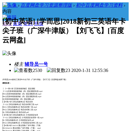
›
百度网盘学习资源整理版
›
初中百度网盘学习资料
›
内容
[初中英语] [学而思]2018新初三英语年卡
论坛
最新
签到
充值
尖子班（广深牛津版）【刘飞飞】[百度
云网盘]
楼主
辅导员一号
2530
23
2020-1-31 12:55:36
[学而思]2018新初三英语年卡尖子班（广深牛津版）【刘飞飞】[百度网盘免费下载]
课程目录：
┃ ┣━第15讲【完形技能突破】 固定搭配
┣━(3)完形单项技能突破（四）固定搭配第3段.mp4
┣━(1)完形单项技能突破（四）固定搭配第1段.mp4
┣━(2)完形单项技能突破（四）固定搭配第2段.mp4
┣━完形单项技能突破（四）固定搭配.pdf
┃ ┣━第27讲【词法高频考点】情态动词
┣━(3)【词法高频考点】情态动词第三段.mp4
┣━(1)【词法高频考点】情态动词第一段.mp4
┣━(2)【词法高频考点】情态动词第二段.mp4
┣━【词法高频考点】情态动词.pdf
┃ ┣━第26讲【词法高频考点】介词及固定短语
┣━(1)【词法高频考点】介词及固定短语第一段.mp4
┣━【词法高频考点】介词及固定短语.pdf
┣━(2)【词法高频考点】介词及固定短语第二段.mp4
┃ ┣━第29讲 Unit5-6 重点回顾-广深牛津版（下册）
┣━(1)Unit5-6 重点回顾-广深牛津版（下册） .mp4
┣━(3)Unit5-6 重点回顾-广深牛津版（下册）.mp4