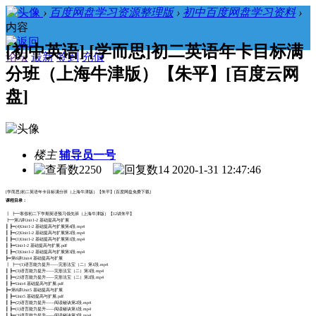
›
百度网盘学习资源整理版
›
初中百度网盘学习资料
›
内容
[初中英语] [学而思]初二英语年卡目标满
论坛
最新
签到
充值
分班（上海牛津版）【朱平】[百度云网
盘]
楼主
辅导员一号
2250
14
2020-1-31 12:47:46
[学而思]初二英语年卡目标满分班（上海牛津版）【朱平】[百度网盘免费下载]
课程目录：
┃ ┣━寒假初二下学期英语预习领先班（上海牛津版）【12讲朱平】
┣━第2讲Unit1-2 基础提高与扩展
┃ ┣━(4)Unit1-2 基础提高与扩展第4段.mp4
┃ ┣━(2)Unit1-2 基础提高与扩展第2段.mp4
┃ ┣━(1)Unit1-2 基础提高与扩展第1段.mp4
┃ ┣━Unit1-2 基础提高与扩展.pdf
┃ ┣━(3)Unit1-2 基础提高与扩展第3段.mp4
┣━第6讲Unit4 基础提高与扩展
┃ ┣━(1)语言能力提升——完形法宝（二）第1段.mp4
┃ ┣━(3)语言能力提升——完形法宝（二）第3段.mp4
┃ ┣━(2)语言能力提升——完形法宝（二）第2段.mp4
┃ ┣━Unit4 基础提高与扩展.pdf
┣━第8讲Unit5 基础提高与扩展
┃ ┣━Unit5 基础提高与扩展.pdf
┃ ┣━(2)语言能力提升——阅读秘诀第2段.mp4
┃ ┣━(1)语言能力提升——阅读秘诀第1段.mp4
┃ ┣━(3)语言能力提升——阅读秘诀第3段.mp4