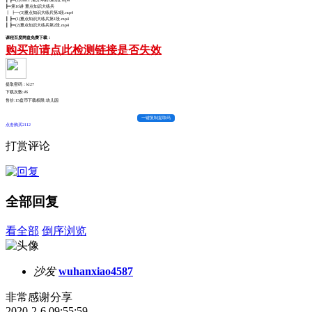
┣━第16讲 重点知识大练兵
┃ ┣━(3)重点知识大练兵第3段.mp4
┃ ┣━(1)重点知识大练兵第1段.mp4
┃ ┣━(2)重点知识大练兵第2段.mp4
课程百度网盘免费下载：
购买前请点此检测链接是否失效
提取密码：kl27
下载次数:
46
售价:15盘币
下载权限:幼儿园
一键复制提取码
点击购买2112
打赏评论
全部回复
看全部
倒序浏览
沙发
wuhanxiao4587
非常感谢分享
2020-2-6 09:55:59