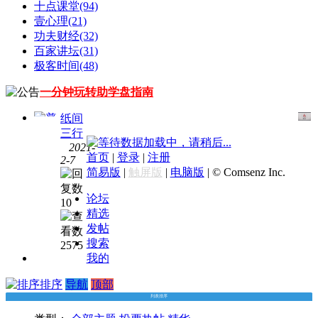
十点课堂
(94)
壹心理
(21)
功夫财经
(32)
百家讲坛
(31)
极客时间
(48)
一分钟玩转助学盘指南
纸间
三行
数据加载中，请稍后...
2021-
慕课
首页
|
登录
|
注册
2-7
网
[百
简易版
|
触屏版
|
电脑版
|
© Comsenz Inc.
度云
网盘]
论坛
10
【慕
精选
课】
发帖
全面
搜索
2575
系
我的
统，
Python3
排序
导航
顶部
入门
列表排序
与进