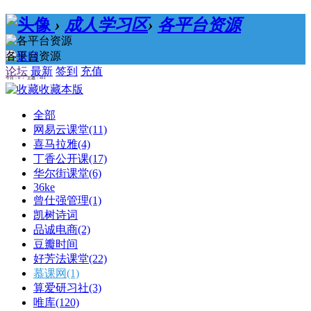
›
成人学习区
›
各平台资源
各平台资源
论坛
最新
签到
充值
今日：0 / 主题：411
收藏本版
全部
网易云课堂
(11)
喜马拉雅
(4)
丁香公开课
(17)
华尔街课堂
(6)
36ke
曾仕强管理
(1)
凯树诗词
品诚电商
(2)
豆瓣时间
好芳法课堂
(22)
慕课网
(1)
算爱研习社
(3)
唯库
(120)