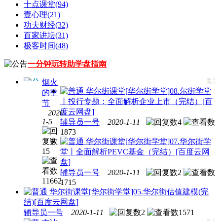
十点课堂
(94)
壹心理
(21)
功夫财经
(32)
百家讲坛
(31)
极客时间
(48)
一分钟玩转助学盘指南
烟火
华尔街课堂
[华尔街学堂]08.尔街学堂
的季
丨投行专题：全面解析企业上市（完结）[百
节
度云网盘]
2020-
华尔
1-5
辅导员一号
2020-1-11
4
街课
1873
堂
华
华尔街课堂
[华尔街学堂]07.华尔街学
尔街
15
堂丨全面解析PEVC基金（完结）[百度云网
学堂
盘]
合集
辅导员一号
2020-1-11
2
打包
11662
1715
[50.79G]
华尔街课堂
[华尔街学堂]05.华尔街估值建模(完
结)[百度云网盘]
辅导员一号
2020-1-11
2
1571