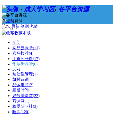
›
成人学习区
›
各平台资源
各平台资源
论坛
最新
签到
充值
今日：0 / 主题：411
收藏本版
全部
网易云课堂
(11)
喜马拉雅
(4)
丁香公开课
(17)
华尔街课堂
(6)
36ke
曾仕强管理
(1)
凯树诗词
品诚电商
(2)
豆瓣时间
好芳法课堂
(22)
慕课网
(1)
算爱研习社
(3)
唯库
(120)