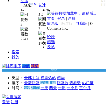
玄冰
玄冰
2020-
1-5
2020-
华尔
数据加载中，请稍后...
1-5
华尔
街课
首页
|
登录
|
注册
街课
堂
[华
简易版
|
触屏版
|
电脑版
|
©
2
堂
[华
尔街
Comsenz Inc.
3
尔街
学堂]
学堂]
《手
论坛
2241
大资
把手
精选
1760
管业
教尽
发帖
务与
调》
搜索
资产
【ibanker】
我的
证券
[百度
排序
导航
化实
顶部
网盘]
务[百
列表排序
度网
类型：
全部主题
投票
热帖
精华
盘]
排序：
最新回复
发帖时间
回复数
查看数
热门度
时间：
全部时间
一天
两天
一周
一个月
三个月
游客
登陆
注册