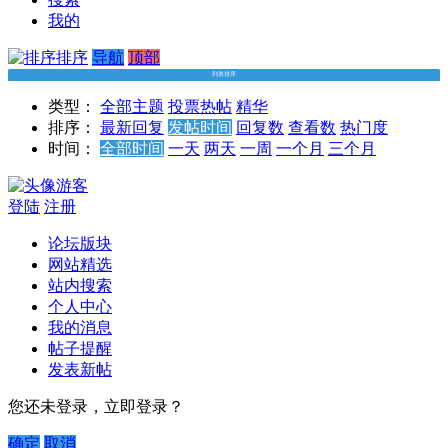
我的
排序
导航
顶部
列表排序
类型：
全部主题
投票
热帖
精华
排序：
最新回复
发帖时间
回复数
查看数
热门度
时间：
全部时间
一天
两天
一周
一个月
三个月
游客
登陆
注册
论坛版块
网站精选
站内搜索
个人中心
我的消息
帖子提醒
发表新帖
您还未登录，立即登录？
确定
取消