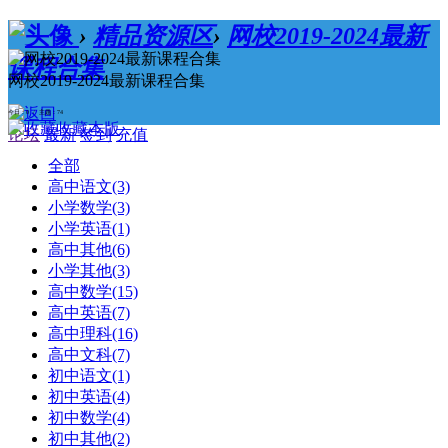
›
精品资源区
›
网校2019-2024最新
课程合集
网校2019-2024最新课程合集
今日：0 / 主题：74
收藏本版
论坛
最新
签到
充值
全部
高中语文
(3)
小学数学
(3)
小学英语
(1)
高中其他
(6)
小学其他
(3)
高中数学
(15)
高中英语
(7)
高中理科
(16)
高中文科
(7)
初中语文
(1)
初中英语
(4)
初中数学
(4)
初中其他
(2)