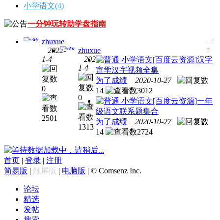
小学语文
(4)
一分钟玩转助学盘指南
zhuxue
2022-
zhuxue
1-4
2022-
小学语文
[百度云资源]汉字
小学
1-4
宫学汉字视频全集
小学
语文
为了成绩
2020-10-27
语文
沪江
0
14
3012
沪江
古文
0
小学语文
[百度云资源]一年
妙老
课程
级语文联系题集合
师小
培
2501
为了成绩
2020-10-27
学语
训：
1313
14
2724
文基
爱上
础大
古诗
数据加载中，请稍后...
全
词
首页
|
登录
|
注册
简易版
|
触屏版
|
电脑版
|
© Comsenz Inc.
论坛
精选
发帖
搜索