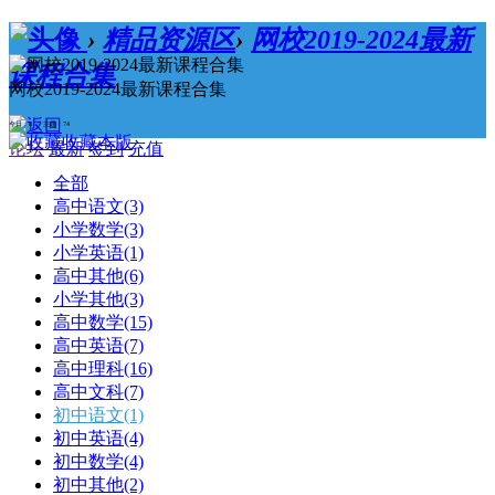
›
精品资源区
›
网校2019-2024最新
课程合集
网校2019-2024最新课程合集
今日：0 / 主题：74
收藏本版
论坛
最新
签到
充值
全部
高中语文
(3)
小学数学
(3)
小学英语
(1)
高中其他
(6)
小学其他
(3)
高中数学
(15)
高中英语
(7)
高中理科
(16)
高中文科
(7)
初中语文
(1)
初中英语
(4)
初中数学
(4)
初中其他
(2)