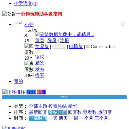
小学语文
(4)
一分钟玩转助学盘指南
小斐
2020-
数据加载中，请稍后...
8-
售价
首页
|
登录
|
注册
19
15盘
简易版
|
触屏版
|
电脑版
|
© Comsenz Inc.
币
初
中语
论坛
20
文
精选
2020
发帖
暑六
3368
搜索
年级
我的
升初
一阅
排序
导航
顶部
读写
列表排序
作目
类型：
全部主题
投票
热帖
精华
标班
排序：
最新回复
发帖时间
回复数
查看数
热门度
时间：
全部时间
一天
两天
一周
一个月
三个月
游客