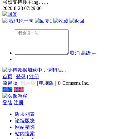
强烈支持楼主ing……
2020-8-28 07:29:00
我也说一句
1
取消
高级
数据加载中，请稍后...
首页
|
登录
|
注册
简易版
|
触屏版
|
电脑版
|
© Comsenz Inc.
导航
顶部
游客
登陆
注册
版块列表
论坛版块
网站精选
站内搜索