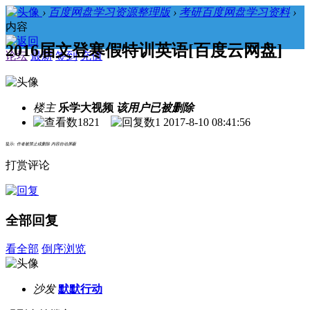
›
百度网盘学习资源整理版
›
考研百度网盘学习资料
›
内容
2016届文登寒假特训英语[百度云网盘]
论坛
最新
签到
充值
楼主
乐学大视频
该用户已被删除
1821
1
2017-8-10 08:41:56
提示:
作者被禁止或删除 内容自动屏蔽
打赏评论
全部回复
看全部
倒序浏览
沙发
默默行动